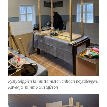
Pystytolppien kiinnittämistä vanhaan pöytälevyyn.
Kuvaaja: Kimmo Gustafsson