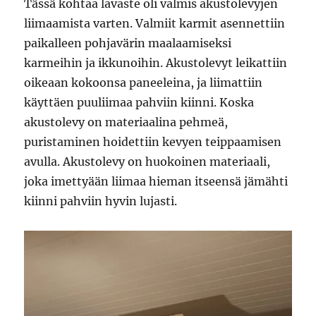
Tässä kohtaa lavaste oli valmis akustolevyjen
liimaamista varten. Valmiit karmit asennettiin
paikalleen pohjavärin maalaamiseksi
karmeihin ja ikkunoihin. Akustolevyt leikattiin
oikeaan kokoonsa paneeleina, ja liimattiin
käyttäen puuliimaa pahviin kiinni. Koska
akustolevy on materiaalina pehmeä,
puristaminen hoidettiin kevyen teippaamisen
avulla. Akustolevy on huokoinen materiaali,
joka imettyään liimaa hieman itseensä jämähti
kiinni pahviin hyvin lujasti.