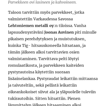
Parvekkeen ovi lasineen ja kahvoineen.
Taloon tarvittiin myös parvekkeet, jotka
valmistettiin Varkaudessa Savossa
Lehtoniemen metalli oy
:n tiloissa. Vanha
lapsuudenystäväni
Joonas Auvinen
piti minulle
pikaisen perehdytyksen ja muistutuksen,
kuinka Tig- hitsauskoneella hitsataan, ja
tämän jälkeen alkoi tarvittavien osien
valmistaminen. Tarvittava pelti löytyi
romulaatikosta, ja parvekkeen kaiteiden
pystyrautoina käytettiin suoraan
lisäainelankaa. Pystyraudat leikattiin mittaansa
ja taivuteltiin, sekä pellistä leikattiin
oikeankokoiset siivut ala ja yläpuolelle tuleviin
tukirautoihin. Sitten hitsattiin. Pienen
lämmittelyn jälkeen hitsaaminen alkoi