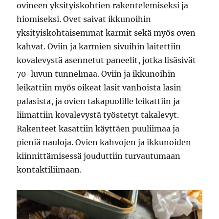
ovineen yksityiskohtien rakentelemiseksi ja
hiomiseksi. Ovet saivat ikkunoihin
yksityiskohtaisemmat karmit sekä myös oven
kahvat. Oviin ja karmien sivuihin laitettiin
kovalevystä asennetut paneelit, jotka lisäsivät
70-luvun tunnelmaa. Oviin ja ikkunoihin
leikattiin myös oikeat lasit vanhoista lasin
palasista, ja ovien takapuolille leikattiin ja
liimattiin kovalevystä työstetyt takalevyt.
Rakenteet kasattiin käyttäen puuliimaa ja
pieniä nauloja. Ovien kahvojen ja ikkunoiden
kiinnittämisessä jouduttiin turvautumaan
kontaktiliimaan.