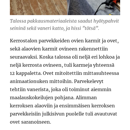
Talossa pakkausmateriaaleista saadut hyötypahvit
seininä sekä vaneri katto, ja hissi ”tötsä”.
Kerrostalon parvekkeiden ovien karmit ja ovet,
sekä alaovien karmit ovineen rakennettiin
seuraavaksi. Koska talossa oli neljä eri lohkoa ja
neljä kerrosta ovineen, tuli karmeja yhteensä
12 kappaletta. Ovet mitoitettiin mittasuhteessa
animaationuken mittoihin. Parvekelevyt
tehtiin vanerista, joka oli toiminut aiemmin
maalauskokeilujen pohjana. Alimman
kerroksen alaoviin ja ensimmäisen kerroksen
parvekkeisiin julkisivun puolelle tuli avautuvat
ovet saranoineen.