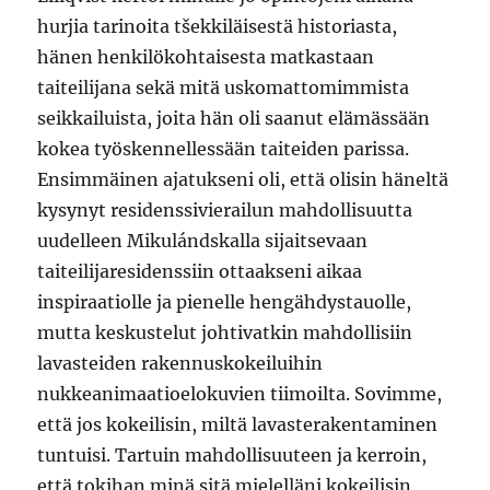
hurjia tarinoita tšekkiläisestä historiasta,
hänen henkilökohtaisesta matkastaan
taiteilijana sekä mitä uskomattomimmista
seikkailuista, joita hän oli saanut elämässään
kokea työskennellessään taiteiden parissa.
Ensimmäinen ajatukseni oli, että olisin häneltä
kysynyt residenssivierailun mahdollisuutta
uudelleen Mikulándskalla sijaitsevaan
taiteilijaresidenssiin ottaakseni aikaa
inspiraatiolle ja pienelle hengähdystauolle,
mutta keskustelut johtivatkin mahdollisiin
lavasteiden rakennuskokeiluihin
nukkeanimaatioelokuvien tiimoilta. Sovimme,
että jos kokeilisin, miltä lavasterakentaminen
tuntuisi. Tartuin mahdollisuuteen ja kerroin,
että tokihan minä sitä mielelläni kokeilisin.