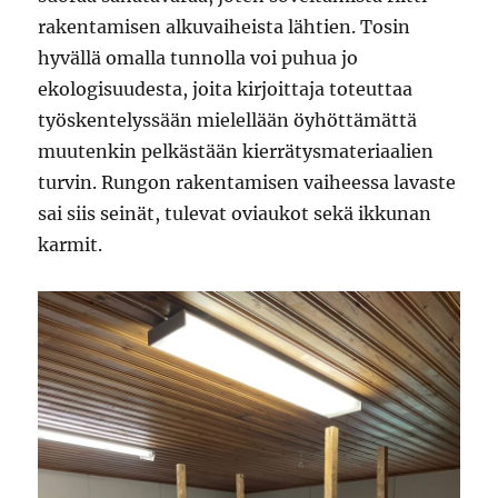
rakentamisen alkuvaiheista lähtien. Tosin
hyvällä omalla tunnolla voi puhua jo
ekologisuudesta, joita kirjoittaja toteuttaa
työskentelyssään mielellään öyhöttämättä
muutenkin pelkästään kierrätysmateriaalien
turvin. Rungon rakentamisen vaiheessa lavaste
sai siis seinät, tulevat oviaukot sekä ikkunan
karmit.