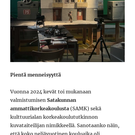
Pientä menneisyyttä
Vuonna 2024 kevät toi mukanaan
valmistumisen
Satakunnan
ammattikorkeakoulusta
(SAMK) sekä
kulttuurialan korkeakoulututkinnon
kuvataiteilijan nimikkeellä. Sanotaanko näin,
että koko neljävuotinen kouluaika oli