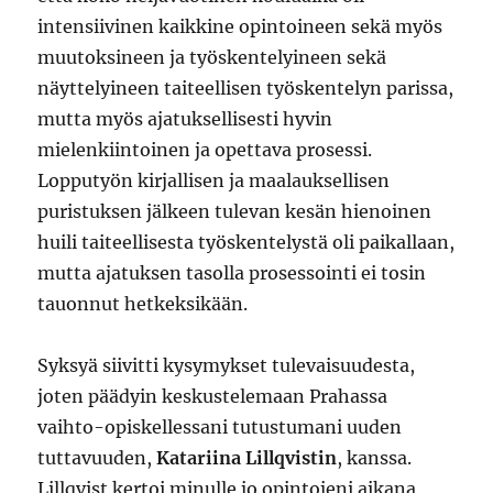
intensiivinen kaikkine opintoineen sekä myös
muutoksineen ja työskentelyineen sekä
näyttelyineen taiteellisen työskentelyn parissa,
mutta myös ajatuksellisesti hyvin
mielenkiintoinen ja opettava prosessi.
Lopputyön kirjallisen ja maalauksellisen
puristuksen jälkeen tulevan kesän hienoinen
huili taiteellisesta työskentelystä oli paikallaan,
mutta ajatuksen tasolla prosessointi ei tosin
tauonnut hetkeksikään.
Syksyä siivitti kysymykset tulevaisuudesta,
joten päädyin keskustelemaan Prahassa
vaihto-opiskellessani tutustumani uuden
tuttavuuden,
Katariina Lillqvistin
, kanssa.
Lillqvist kertoi minulle jo opintojeni aikana