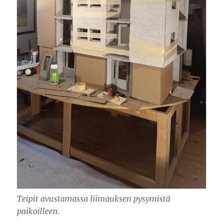
Teipit avustamassa liimauksen pysymistä
paikoilleen.