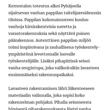
Kerrostalon toteutus alkoi Pyhäjoella
sijaitsevan vanhan pappilan taitelijaresidenssin
tiloissa. Pappilan kokonaisuuteen kuuluu
vanhoja hirsirakenteisia navetta ja
varastorakennuksia sekä näyttävä puinen
päärakennus. Autenttinen pappilan miljöö
toimi inspiroivana ja rauhallisena työskentely-
ympäristönä levottomalle luovalle
työskentelijälle. Lisäksi pihapiirissä seisoi
vanha rengintupa, joka valikoituikin lavasteen
ensimmäiseksi rakennuspaikaksi.
Lavasteen rakentaminen lähti liikenteeseen
materiaalin valinnalla, joka sopisi koko
rakennelman pohjaksi. Pihalla seisoneesta
hirsisestä piharakennuksesta löytyi vanha