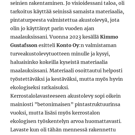
seinien rakentaminen. Jo visioidessani taloa, oli
tarkoitus käyttää seinissä samaista materiaalia,
pintaturpeesta valmistettua akustolevyä, jota
olin jo käyttänyt parin vuoden ajan
maalauksissani. Vuonna 2023 kesällä
Kimmo
Gustafsson
esitteli
Konto Oy
:n valmistaman
turveakustolevytuotteen minulle ja kysyi,
haluaisinko kokeilla kyseistä materiaalia
maalauksissani. Materiaali osoittautui helposti
työstettäväksi ja kestäväksi, mutta myös hyvin
ekologiseksi ratkaisuksi.
Kerrostalolavasteeseen akustolevy sopi oikein
mainiosti ”betonimaisen” pintastruktuurinsa
vuoksi, mutta lisäsi myös kerrostalon
ekologisen työskentelyn arvoa huomattavasti.
Lavaste kun oli tähän mennessä rakennettu