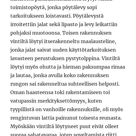
toimistopöytä, jonka pöytälevy sopi
tarkoitukseen loistavasti. Pöytälevystä
irroitettiin jalat sekä lipasto ja levy leikattiin
pohjaksi muotoonsa. Toisen rakennuksen
vintiltä löytyi itserakenneltu maalausteline,
jonka jalat saivat uuden käyttötarkoituksen
lavasteen perustuksen pystytolppina. Vintiltä
löytyi myös ohutta ja hieman paksumpaa rimaa
ja lautaa, jonka avulla koko rakennuksen
rungon sai rakenneltua suhteellisen helposti.
Oman haasteensa toki rakentamiseen toi
vatupassin merkityksettömyys, kuten
tyypillistä on vanhoille rakennuksille, oli myös
rengintuvan lattia painunut toisesta reunasta.
Myöskään vintiltä löytyneet puut eivät olleet
suoraa sahatavaraa, joten soveltamista riitti