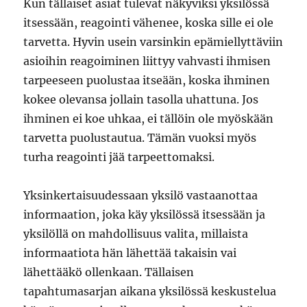
Kun tällaiset asiat tulevat näkyviksi yksilössä
itsessään, reagointi vähenee, koska sille ei ole
tarvetta. Hyvin usein varsinkin epämiellyttäviin
asioihin reagoiminen liittyy vahvasti ihmisen
tarpeeseen puolustaa itseään, koska ihminen
kokee olevansa jollain tasolla uhattuna. Jos
ihminen ei koe uhkaa, ei tällöin ole myöskään
tarvetta puolustautua. Tämän vuoksi myös
turha reagointi jää tarpeettomaksi.
Yksinkertaisuudessaan yksilö vastaanottaa
informaation, joka käy yksilössä itsessään ja
yksilöllä on mahdollisuus valita, millaista
informaatiota hän lähettää takaisin vai
lähettääkö ollenkaan. Tällaisen
tapahtumasarjan aikana yksilössä keskustelua