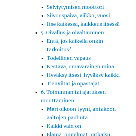
Selviytymisen moottori
Siivouspäivä, viikko, vuosi
Itse kaikessa, kaikkeus itsessä
5. Oivallus ja oivaltaminen
Entä, jos kaikella onkin
tarkoitus?
Todellinen vapaus
Kestävä, omavarainen minä
Hyväksy itsesi, hyväksy kaikki
Tienviitat ja opastajat
6. Toiminnan tai ajatuksen
muuttaminen
Meri olkoon tyyni, antakoon
aaltojen pauhuta
Kaikki vain on
Elämä, ongelmat, ratkaisu,