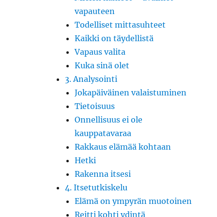
vapauteen
Todelliset mittasuhteet
Kaikki on täydellistä
Vapaus valita
Kuka sinä olet
3. Analysointi
Jokapäiväinen valaistuminen
Tietoisuus
Onnellisuus ei ole
kauppatavaraa
Rakkaus elämää kohtaan
Hetki
Rakenna itsesi
4. Itsetutkiskelu
Elämä on ympyrän muotoinen
Reitti kohti ydintä