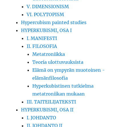
V. DIMENSIONISM
VI. POLYTOPISM
Hypercubism painted studies
HYPERKUBISMI, OSA I
I. MANIFESTI
II. FILOSOFIA
Metatroniikka
Teoria ulottuvuuksista
Elämä on ympyrän muotoinen -
elämänfilosofia
Hyperkubistinen tutkielma
metatroniikan mukaan
III. TAITEILIJATEKSTI
HYPERKUBISMI, OSA II
I. JOHDANTO
II. JOHDANTO II