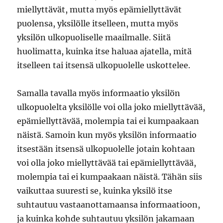
miellyttävät, mutta myös epämiellyttävät
puolensa, yksilölle itselleen, mutta myös
yksilön ulkopuoliselle maailmalle. Siitä
huolimatta, kuinka itse haluaa ajatella, mitä
itselleen tai itsensä ulkopuolelle uskottelee.
Samalla tavalla myös informaatio yksilön
ulkopuolelta yksilölle voi olla joko miellyttävää,
epämiellyttävää, molempia tai ei kumpaakaan
näistä. Samoin kun myös yksilön informaatio
itsestään itsensä ulkopuolelle jotain kohtaan
voi olla joko miellyttävää tai epämiellyttävää,
molempia tai ei kumpaakaan näistä. Tähän siis
vaikuttaa suuresti se, kuinka yksilö itse
suhtautuu vastaanottamaansa informaatioon,
ja kuinka kohde suhtautuu yksilön jakamaan