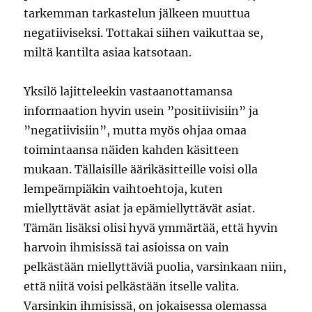
tarkemman tarkastelun jälkeen muuttua
negatiiviseksi. Tottakai siihen vaikuttaa se,
miltä kantilta asiaa katsotaan.
Yksilö lajitteleekin vastaanottamansa
informaation hyvin usein ”positiivisiin” ja
”negatiivisiin”, mutta myös ohjaa omaa
toimintaansa näiden kahden käsitteen
mukaan. Tällaisille äärikäsitteille voisi olla
lempeämpiäkin vaihtoehtoja, kuten
miellyttävät asiat ja epämiellyttävät asiat.
Tämän lisäksi olisi hyvä ymmärtää, että hyvin
harvoin ihmisissä tai asioissa on vain
pelkästään miellyttäviä puolia, varsinkaan niin,
että niitä voisi pelkästään itselle valita.
Varsinkin ihmisissä, on jokaisessa olemassa