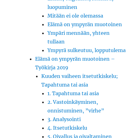
luopuminen
Mitään ei ole olemassa
Elämä on ympyrän muotoinen
Ympäri mennään, yhteen
tullaan
Ympyrä sulkeutuu, lopputulema
Elämä on ympyrän muotoinen –
Työkirja 2019
Kuuden vaiheen itsetutkiskelu;
Tapahtuma tai asia
1. Tapahtuma tai asia
2. Vastoinkäyminen,
onnistuminen, ”virhe”
3. Analysointi
4. Itsetutkiskelu
5. Oivallus ja oivaltaminen