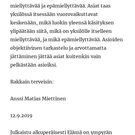
miellyttävää ja epämiellyttävää. Asiat taas
yksilössä itsessään vuorovaikuttavat
keskenään, mikä luokin yleensä käsityksen
ylipäätään siitä, mikä on yksilölle itselleen
miellyttävää, ja mikä epämiellyttävää. Asioiden
objektiivinen tarkastelu ja arvottamatta
jättäminen jättää asiat kuitenkin vain
pelkästään asioiksi.
Rakkain terveisin:
Anssi Matias Miettinen
12.9.2019
Julkaistu alkuperäisesti Elämä on ympyrän