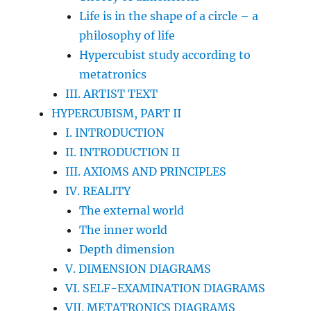
Life is in the shape of a circle – a
philosophy of life
Hypercubist study according to
metatronics
III. ARTIST TEXT
HYPERCUBISM, PART II
I. INTRODUCTION
II. INTRODUCTION II
III. AXIOMS AND PRINCIPLES
IV. REALITY
The external world
The inner world
Depth dimension
V. DIMENSION DIAGRAMS
VI. SELF-EXAMINATION DIAGRAMS
VII. METATRONICS DIAGRAMS