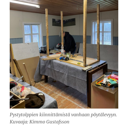
Pystytolppien kiinnittämistä vanhaan pöytälevyyn.
Kuvaaja: Kimmo Gustafsson