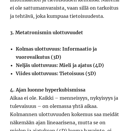
ei ole sattumanvaraista, vaan sillä on tarkoitus
ja tehtävä, joka kumpuaa tietoisuudesta.
3. Metatronismin ulottuvuudet
Kolmas ulottuvuus: Informaatio ja
vuorovaikutus (3D)
Neljäs ulottuvuus: Mieli ja ajatus (4D)
Viides ulottuvuus: Tietoisuus (5D)
4. Ajan luonne hyperkubismissa
Aikaa ei ole. Kaikki – menneisyys, nykyisyys ja
tulevaisuus – on olemassa yhtä aikaa.
Kolmannen ulottuvuuden kokemus saa meidät
näkemään ajan lineaarisena, mutta se on
mielen ja ajatuksen (4D) luoma havainto, ei