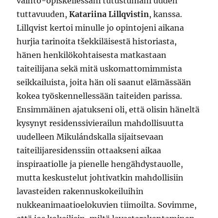
vaihto-opiskellessani tutustumani uuden
tuttavuuden,
Katariina Lillqvistin
, kanssa.
Lillqvist kertoi minulle jo opintojeni aikana
hurjia tarinoita tšekkiläisestä historiasta,
hänen henkilökohtaisesta matkastaan
taiteilijana sekä mitä uskomattomimmista
seikkailuista, joita hän oli saanut elämässään
kokea työskennellessään taiteiden parissa.
Ensimmäinen ajatukseni oli, että olisin häneltä
kysynyt residenssivierailun mahdollisuutta
uudelleen Mikulándskalla sijaitsevaan
taiteilijaresidenssiin ottaakseni aikaa
inspiraatiolle ja pienelle hengähdystauolle,
mutta keskustelut johtivatkin mahdollisiin
lavasteiden rakennuskokeiluihin
nukkeanimaatioelokuvien tiimoilta. Sovimme,