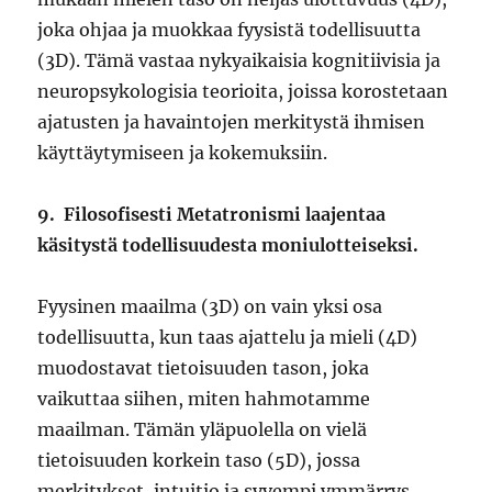
joka ohjaa ja muokkaa fyysistä todellisuutta
(3D). Tämä vastaa nykyaikaisia kognitiivisia ja
neuropsykologisia teorioita, joissa korostetaan
ajatusten ja havaintojen merkitystä ihmisen
käyttäytymiseen ja kokemuksiin.
9.
Filosofisesti Metatronismi laajentaa
käsitystä todellisuudesta moniulotteiseksi.
Fyysinen maailma (3D) on vain yksi osa
todellisuutta, kun taas ajattelu ja mieli (4D)
muodostavat tietoisuuden tason, joka
vaikuttaa siihen, miten hahmotamme
maailman. Tämän yläpuolella on vielä
tietoisuuden korkein taso (5D), jossa
merkitykset, intuitio ja syvempi ymmärrys