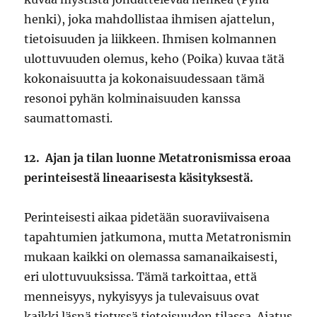
henki), joka mahdollistaa ihmisen ajattelun,
tietoisuuden ja liikkeen. Ihmisen kolmannen
ulottuvuuden olemus, keho (Poika) kuvaa tätä
kokonaisuutta ja kokonaisuudessaan tämä
resonoi pyhän kolminaisuuden kanssa
saumattomasti.
12.
Ajan ja tilan luonne Metatronismissa eroaa
perinteisestä lineaarisesta käsityksestä.
Perinteisesti aikaa pidetään suoraviivaisena
tapahtumien jatkumona, mutta Metatronismin
mukaan kaikki on olemassa samanaikaisesti,
eri ulottuvuuksissa. Tämä tarkoittaa, että
menneisyys, nykyisyys ja tulevaisuus ovat
kaikki läsnä tietyssä tietoisuuden tilassa. Ajatus