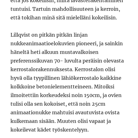
että jos kokeilisin, miltä lavasterakentaminen
tuntuisi. Tartuin mahdollisuuteen ja kerroin,
että tokihan minä sitä mielelläni kokeilisin.
Lillqvist on pitkän pitkän linjan
nukkeanimaatioelokuvien pioneeri, ja sainkin
häneltä heti alkuun mustavalkoisen
preferenssikuvan 70- luvulta peräisin olevasta
kerrostalorakennuksesta. Kerrostalon olisi
hyvä olla tyypillinen lähiökerrostalo kaikkine
kolkkoine betonielementteineen. Mitoiksi
ilmoitettiin korkeudeksi noin 150cm, ja ovien
tulisi olla sen kokoiset, että noin 25cm
animaationukke mahtuisi avautuvista ovista
kulkemaan sisään. Muuten olisi vapaat ja
kokeilevat kädet työskentelyyn.