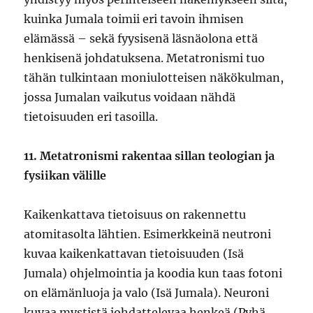
kuinka Jumala toimii eri tavoin ihmisen
elämässä – sekä fyysisenä läsnäolona että
henkisenä johdatuksena. Metatronismi tuo
tähän tulkintaan moniulotteisen näkökulman,
jossa Jumalan vaikutus voidaan nähdä
tietoisuuden eri tasoilla.
11. Metatronismi rakentaa sillan teologian ja
fysiikan välille
Kaikenkattava tietoisuus on rakennettu
atomitasolta lähtien. Esimerkkeinä neutroni
kuvaa kaikenkattavan tietoisuuden (Isä
Jumala) ohjelmointia ja koodia kun taas fotoni
on elämänluoja ja valo (Isä Jumala). Neuroni
kuvaa mystistä johdattelevaa henkeä (Pyhä