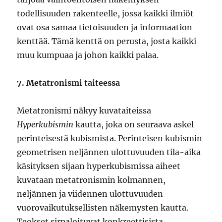
todellisuuden rakenteelle, jossa kaikki ilmiöt
ovat osa samaa tietoisuuden ja informaation
kenttää. Tämä kenttä on perusta, josta kaikki
muu kumpuaa ja johon kaikki palaa.
7. Metatronismi taiteessa
Metatronismi näkyy kuvataiteissa
Hyperkubismin
kautta, joka on seuraava askel
perinteisestä kubismista. Perinteisen kubismin
geometrisen neljännen ulottuvuuden tila-aika
käsityksen sijaan hyperkubismissa aiheet
kuvataan metatronismin kolmannen,
neljännen ja viidennen ulottuvuuden
vuorovaikutuksellisten näkemysten kautta.
Teokset sirpaloituvat konkreettisista