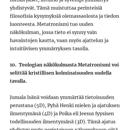
yhdistyvät. Tämä muistuttaa perinteisiä
filosofisia kysymyksiä olemassaolosta ja tiedon
luonteesta. Metatronismi tuo uuden
näkökulman, jossa tieto ei synny vain
havaintojen kautta, vaan myös ajattelun ja
intuitiivisen ymmärryksen tasolla.
10.
Teologian näkökulmasta Metatronismi voi
selittää kristillisen kolminaisuuden uudella
tavalla.
Jumala Isänä voidaan ymmärtää tietoisuuden
perustana (5D), Pyhä Henki mielen ja ajatuksen
ilmentymänä (4D) ja Poika eli Jeesus fyysisen
todellisuuden ilmentymänä (3D). Tämä ajatus
yhdistyy myös perinteiseen näkemykseen siitä,