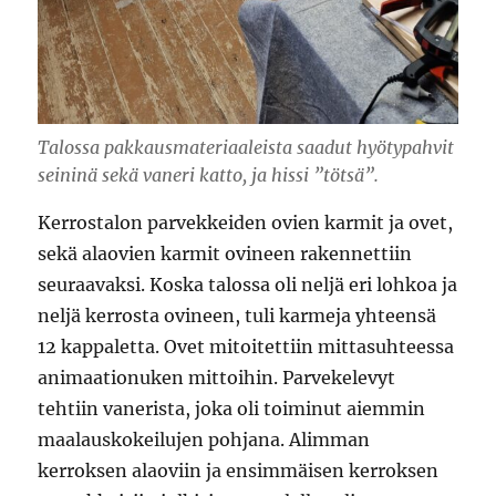
Talossa pakkausmateriaaleista saadut hyötypahvit
seininä sekä vaneri katto, ja hissi ”tötsä”.
Kerrostalon parvekkeiden ovien karmit ja ovet,
sekä alaovien karmit ovineen rakennettiin
seuraavaksi. Koska talossa oli neljä eri lohkoa ja
neljä kerrosta ovineen, tuli karmeja yhteensä
12 kappaletta. Ovet mitoitettiin mittasuhteessa
animaationuken mittoihin. Parvekelevyt
tehtiin vanerista, joka oli toiminut aiemmin
maalauskokeilujen pohjana. Alimman
kerroksen alaoviin ja ensimmäisen kerroksen