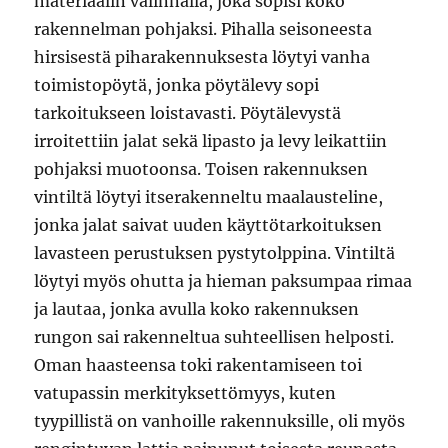
materiaalin valinnalla, joka sopisi koko
rakennelman pohjaksi. Pihalla seisoneesta
hirsisestä piharakennuksesta löytyi vanha
toimistopöytä, jonka pöytälevy sopi
tarkoitukseen loistavasti. Pöytälevystä
irroitettiin jalat sekä lipasto ja levy leikattiin
pohjaksi muotoonsa. Toisen rakennuksen
vintiltä löytyi itserakenneltu maalausteline,
jonka jalat saivat uuden käyttötarkoituksen
lavasteen perustuksen pystytolppina. Vintiltä
löytyi myös ohutta ja hieman paksumpaa rimaa
ja lautaa, jonka avulla koko rakennuksen
rungon sai rakenneltua suhteellisen helposti.
Oman haasteensa toki rakentamiseen toi
vatupassin merkityksettömyys, kuten
tyypillistä on vanhoille rakennuksille, oli myös