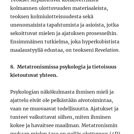
kolmannen ulottuvuuden materiaaleista,
teoksen kolmiulotteisuudesta sekä
unenomaisista tapahtumista ja asioista, jotka
sekoittuvat mielen ja ajatuksen prosesseihin.
Ensimmäinen tutkielma, joka hyperkubistista
maalaustyyliä edustaa, on teokseni
Revelation
.
8.
Metatronismissa psykologia ja tietoisuus
kietoutuvat yhteen.
Psykologian näkökulmasta ihmisen mieli ja
ajattelu eivät ole pelkästään aivotoimintaa,
vaan ne muovaavat todellisuutta. Ajatukset ja
tunteet vaikuttavat siihen, miten ihminen
kokee ja havaitsee maailman. Metatronismin
mukaan mielen taso on neljäs ulottuvuus (4D),