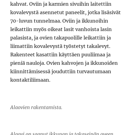
kahvat. Oviin ja karmien sivuihin laitettiin
kovalevystä asennetut paneelit, jotka lisäsivät
70-luvun tunnelmaa. Oviin ja ikkunoihin
leikattiin myös oikeat lasit vanhoista lasin
palasista, ja ovien takapuolille leikattiin ja
liimattiin kovalevystä työstetyt takalevyt.
Rakenteet kasattiin käyttäen puuliimaa ja
pieniä nauloja. Ovien kahvojen ja ikkunoiden
kiinnittämisessä jouduttiin turvautumaan
kontaktiliimaan.
Alaovien rakentamista.
Alaovi on saanut ikkunan ja takaseinän oveen.