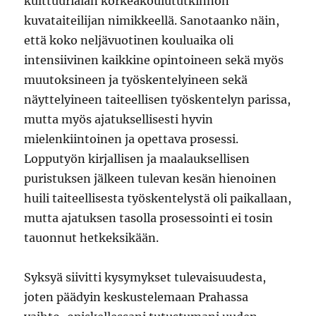
kulttuurialan korkeakoulututkinnon
kuvataiteilijan nimikkeellä. Sanotaanko näin,
että koko neljävuotinen kouluaika oli
intensiivinen kaikkine opintoineen sekä myös
muutoksineen ja työskentelyineen sekä
näyttelyineen taiteellisen työskentelyn parissa,
mutta myös ajatuksellisesti hyvin
mielenkiintoinen ja opettava prosessi.
Lopputyön kirjallisen ja maalauksellisen
puristuksen jälkeen tulevan kesän hienoinen
huili taiteellisesta työskentelystä oli paikallaan,
mutta ajatuksen tasolla prosessointi ei tosin
tauonnut hetkeksikään.
Syksyä siivitti kysymykset tulevaisuudesta,
joten päädyin keskustelemaan Prahassa