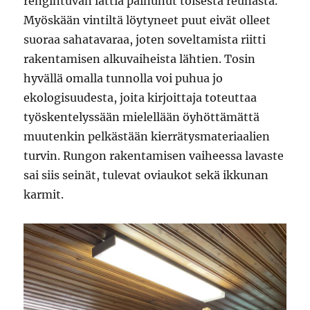
rengintuvan lattia painunut toisesta reunasta.
Myöskään vintiltä löytyneet puut eivät olleet
suoraa sahatavaraa, joten soveltamista riitti
rakentamisen alkuvaiheista lähtien. Tosin
hyvällä omalla tunnolla voi puhua jo
ekologisuudesta, joita kirjoittaja toteuttaa
työskentelyssään mielellään öyhöttämättä
muutenkin pelkästään kierrätysmateriaalien
turvin. Rungon rakentamisen vaiheessa lavaste
sai siis seinät, tulevat oviaukot sekä ikkunan
karmit.