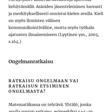
kehittämällä. Asioiden jäsenteleminen luovasti
ja merkityksellisesti onnistui kielen avulla. Kieli
on myös ihmisten välinen
kommunikointiväline, mutta myös työkalu
ajatusten ilmaisemiseen (Lyytinen ym., 2003,
s.164.)
Ongelmanratkaisu
RATKAISU ONGELMAAN VAI
RATKAISUN ETSIMINEN
ONGELMASTA?
Matematiikassa on tehtävä. Yhtälö, jonka
avulla syntyy ratkaisu, esimerkiksi 5+5=10.