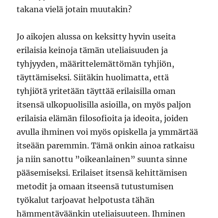
takana vielä jotain muutakin?
Jo aikojen alussa on keksitty hyvin useita
erilaisia keinoja tämän uteliaisuuden ja
tyhjyyden, määrittelemättömän tyhjiön,
täyttämiseksi. Siitäkin huolimatta, että
tyhjiötä yritetään täyttää erilaisilla oman
itsensä ulkopuolisilla asioilla, on myös paljon
erilaisia elämän filosofioita ja ideoita, joiden
avulla ihminen voi myös opiskella ja ymmärtää
itseään paremmin. Tämä onkin ainoa ratkaisu
ja niin sanottu ”oikeanlainen” suunta sinne
pääsemiseksi. Erilaiset itsensä kehittämisen
metodit ja omaan itseensä tutustumisen
työkalut tarjoavat helpotusta tähän
hämmentäväänkin uteliaisuuteen. Ihminen