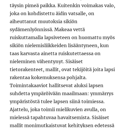
täysin pimeä paikka. Kuitenkin voimakas valo,
joka on kohdistettu äidin vatsalle, on
aiheuttanut muutoksia sikiön
sydämenlyönnissä. Makeaa vettä
ruiskuttamalla lapsiveteen on huomattu myös
sikiön nielemisliikkeiden lisääntyneen, kun
taas karvasta ainetta ruiskutettaessa on
nieleminen vähentynyt. Sisäiset
tietorakenteet, mallit, ovat tekijöitä joita lapsi
rakentaa kokemuksensa pohjalta.
Toimintakaaviot hallitsevat aluksi lapsen
suhdetta ympäröivään maailmaan: ymmärrys
ympäristöstä tulee lapsen siinä toimiessa.
Ajattelu, joka toimii mielikuvien avulla, on
mielessä tapahtuvaa havaitsemista. Sisäiset
mallit monimutkaistuvat kehityksen edetessä