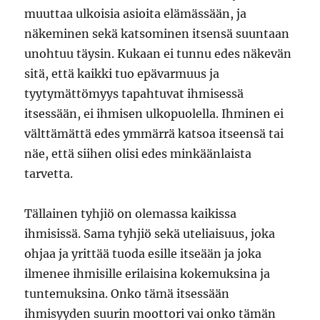
muuttaa ulkoisia asioita elämässään, ja
näkeminen sekä katsominen itsensä suuntaan
unohtuu täysin. Kukaan ei tunnu edes näkevän
sitä, että kaikki tuo epävarmuus ja
tyytymättömyys tapahtuvat ihmisessä
itsessään, ei ihmisen ulkopuolella. Ihminen ei
välttämättä edes ymmärrä katsoa itseensä tai
näe, että siihen olisi edes minkäänlaista
tarvetta.
Tällainen tyhjiö on olemassa kaikissa
ihmisissä. Sama tyhjiö sekä uteliaisuus, joka
ohjaa ja yrittää tuoda esille itseään ja joka
ilmenee ihmisille erilaisina kokemuksina ja
tuntemuksina. Onko tämä itsessään
ihmisyyden suurin moottori vai onko tämän