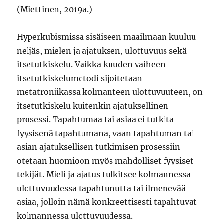
(Miettinen, 2019a.)
Hyperkubismissa sisäiseen maailmaan kuuluu
neljäs, mielen ja ajatuksen, ulottuvuus sekä
itsetutkiskelu. Vaikka kuuden vaiheen
itsetutkiskelumetodi sijoitetaan
metatroniikassa kolmanteen ulottuvuuteen, on
itsetutkiskelu kuitenkin ajatuksellinen
prosessi. Tapahtumaa tai asiaa ei tutkita
fyysisenä tapahtumana, vaan tapahtuman tai
asian ajatuksellisen tutkimisen prosessiin
otetaan huomioon myös mahdolliset fyysiset
tekijät. Mieli ja ajatus tulkitsee kolmannessa
ulottuvuudessa tapahtunutta tai ilmenevää
asiaa, jolloin nämä konkreettisesti tapahtuvat
kolmannessa ulottuvuudessa.