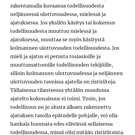
rakentamalla kuvaansa todellisuudesta
neljännessä ulottuvuudessa, mielessä ja
ajatuksessa. Jos yksilön käsitys tai kokemus
todellisuudesta muuttuu mielessä ja
ajatuksessa, muuttaa se myös käsitystä
kolmannen ulottuvuuden todellisuudesta. Jos
mieli ja ajatus ei perusta tosiasioille ja
muuttumattomille todellisuuden tekijöille,
silloin kolmannen ulottuvuudessa ja neljännen
ulottuvuuden tavoissa ajatella on ristiriitoja.
Tällaisessa tilanteessa yhtälön muodossa
ajateltu kokonaisuus ei toimi. Tosin, jos
todellisuus on jo alusta alkaen rakennettu
ajatuksen tasolla epätodelle pohjalle, voi olla
hankala huomata edes elävänsä sellaisessa
todellisuudessa, missä olisi mitään ristiriitaista.