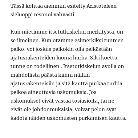
Tässä kohtaa aiemmin esitelty Aristoteleen
sieluoppi resonoi vahvasti.
Kun mietimme itsetutkiskelun merkitystä, on
se ilmeinen. Kun otamme esimerkiksi tunteen
pelko, voi joskus pelkokin olla pelkästään
ajatusrakenteiden luoma harha. Silti koettu
tunne on todellinen . Itsetutkiskelun avulla on
mahdollista päästä kiinni näihin
ajatusrakenteisiin ja sitä kautta purkaa turhia
pelkoa aiheuttavia uskomuksia. Jos
uskomukset eivät vastaa tosiasioita, tai ne
eivät ole johdonmukaisia, voivat pelon syyt
kadota näiden uskomusten purkamisen kautta.