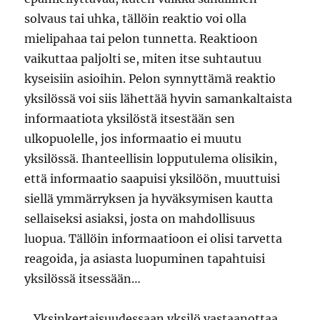
solvaus tai uhka, tällöin reaktio voi olla
mielipahaa tai pelon tunnetta. Reaktioon
vaikuttaa paljolti se, miten itse suhtautuu
kyseisiin asioihin. Pelon synnyttämä reaktio
yksilössä voi siis lähettää hyvin samankaltaista
informaatiota yksilöstä itsestään sen
ulkopuolelle, jos informaatio ei muutu
yksilössä. Ihanteellisin lopputulema olisikin,
että informaatio saapuisi yksilöön, muuttuisi
siellä ymmärryksen ja hyväksymisen kautta
sellaiseksi asiaksi, josta on mahdollisuus
luopua. Tällöin informaatioon ei olisi tarvetta
reagoida, ja asiasta luopuminen tapahtuisi
yksilössä itsessään…
…Yksinkertaisuudessaan yksilö vastaanottaa