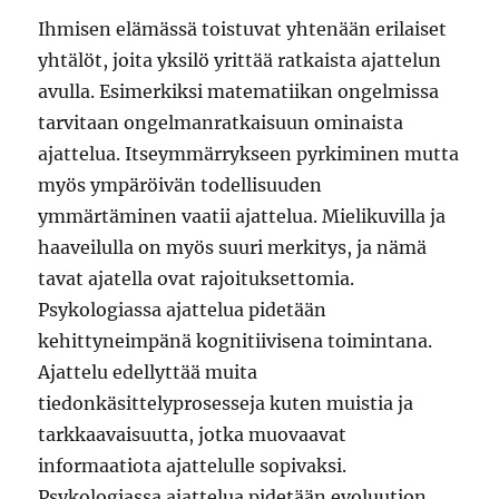
Ihmisen elämässä toistuvat yhtenään erilaiset
yhtälöt, joita yksilö yrittää ratkaista ajattelun
avulla. Esimerkiksi matematiikan ongelmissa
tarvitaan ongelmanratkaisuun ominaista
ajattelua. Itseymmärrykseen pyrkiminen mutta
myös ympäröivän todellisuuden
ymmärtäminen vaatii ajattelua. Mielikuvilla ja
haaveilulla on myös suuri merkitys, ja nämä
tavat ajatella ovat rajoituksettomia.
Psykologiassa ajattelua pidetään
kehittyneimpänä kognitiivisena toimintana.
Ajattelu edellyttää muita
tiedonkäsittelyprosesseja kuten muistia ja
tarkkaavaisuutta, jotka muovaavat
informaatiota ajattelulle sopivaksi.
Psykologiassa ajattelua pidetään evoluution