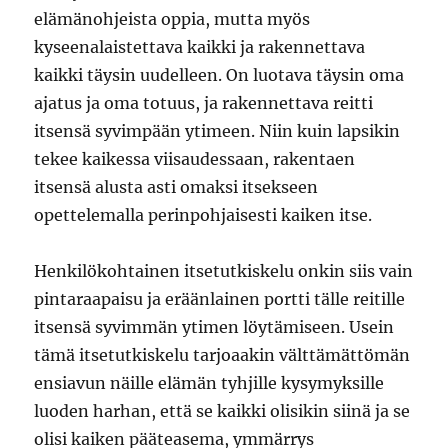
elämänohjeista oppia, mutta myös
kyseenalaistettava kaikki ja rakennettava
kaikki täysin uudelleen. On luotava täysin oma
ajatus ja oma totuus, ja rakennettava reitti
itsensä syvimpään ytimeen. Niin kuin lapsikin
tekee kaikessa viisaudessaan, rakentaen
itsensä alusta asti omaksi itsekseen
opettelemalla perinpohjaisesti kaiken itse.
Henkilökohtainen itsetutkiskelu onkin siis vain
pintaraapaisu ja eräänlainen portti tälle reitille
itsensä syvimmän ytimen löytämiseen. Usein
tämä itsetutkiskelu tarjoaakin välttämättömän
ensiavun näille elämän tyhjille kysymyksille
luoden harhan, että se kaikki olisikin siinä ja se
olisi kaiken pääteasema, ymmärrys