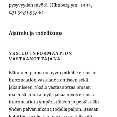
pysyvyyden myötä. (Himberg ym., 1995,
s.31,50,51,53,68).
Ajattelu ja todellisuus
YKSILÖ INFORMAATION
VASTAANOTTAJANA
Eläminen perustuu hyvin pitkälle erilaisen
informaation vastaanottamiseen sekä
jakamiseen. Yksilö vastaanottaa omaan
itseensä, mutta myös jakaa myös erilaista
informaatiota ympäristölleen jo pelkästään
yhden päivän aikana todella paljon. Itseään
kehittäessä olisikin hyvä tarkastella sitä,