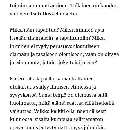
toiminnan muuttaminen. Tällainen on kuuden
vaiheen itsetutkiskelun kehä.
Miksi näin tapahtuu? Miksi ihminen ajaa
itseään tilanteisiin ja tapahtumiin? Miksi
ihminen ei tyydy perustavanlaatuiseen
elämään ja tasaiseen olemiseen, vaan on oltava
jotain muuta, jotain, joka toisi jotain?
Kuten tällä lapsella, samankaltainen
uteliaisuus säilyy ihmisen ytimessä ja
syvyyksissä. Sama tyhjiö on olemassa siitä
huolimatta, miltä elämä saattaa sillä hetkellä
vaikuttaa. Vaikka kaikki olisi näennäisesti
kunnossa, sisältä kumpuaa selittämätön
epävarmuus ja tyytymättömyys johonkin.