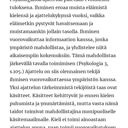
tuloksena. Ihminen eroaa muista eläimistä
kielensä ja ajattelukykynsä vuoksi, vaikka
eläimetkin pystyvät havaitsemaan ja
muistamaankin jollain tasolla. Ihminen
vuorovaikuttaa informaation kanssa, jonka
ympäristö mahdollistaa, ja yhdistelee niitä
aikaisempiin kokemuksiin. Tämä mahdollistaa
järkevällä tavalla toimimisen (Psykologia 3,
s.105.) Ajattelu on siis olennainen tekijä
ihmisen vuorovaikuttaessa ympäristön kanssa.
Yksi ajattelun tärkeimmistä tekijöistä taas ovat
käsitteet. Käsitteet kehittyvät jo ennen kielen
puhumista ja ymmärtämistä, mutta vasta nämä
taidot toimivat mahdollistajina monipuoliselle
käsitemaailmalle. Kieli ei toimi ainoastaan
ajattelun apuna, vaan toimii vuorovaikutuksen