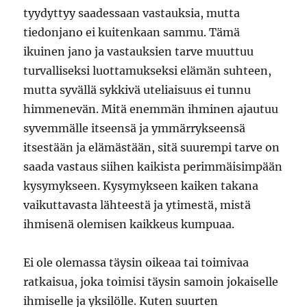
tyydyttyy saadessaan vastauksia, mutta
tiedonjano ei kuitenkaan sammu. Tämä
ikuinen jano ja vastauksien tarve muuttuu
turvalliseksi luottamukseksi elämän suhteen,
mutta syvällä sykkivä uteliaisuus ei tunnu
himmenevän. Mitä enemmän ihminen ajautuu
syvemmälle itseensä ja ymmärrykseensä
itsestään ja elämästään, sitä suurempi tarve on
saada vastaus siihen kaikista perimmäisimpään
kysymykseen. Kysymykseen kaiken takana
vaikuttavasta lähteestä ja ytimestä, mistä
ihmisenä olemisen kaikkeus kumpuaa.
Ei ole olemassa täysin oikeaa tai toimivaa
ratkaisua, joka toimisi täysin samoin jokaiselle
ihmiselle ja yksilölle. Kuten suurten