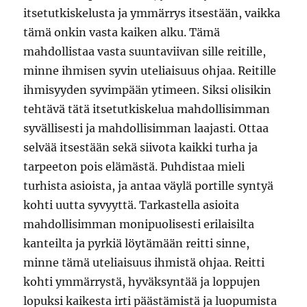
itsetutkiskelusta ja ymmärrys itsestään, vaikka
tämä onkin vasta kaiken alku. Tämä
mahdollistaa vasta suuntaviivan sille reitille,
minne ihmisen syvin uteliaisuus ohjaa. Reitille
ihmisyyden syvimpään ytimeen. Siksi olisikin
tehtävä tätä itsetutkiskelua mahdollisimman
syvällisesti ja mahdollisimman laajasti. Ottaa
selvää itsestään sekä siivota kaikki turha ja
tarpeeton pois elämästä. Puhdistaa mieli
turhista asioista, ja antaa väylä portille syntyä
kohti uutta syvyyttä. Tarkastella asioita
mahdollisimman monipuolisesti erilaisilta
kanteilta ja pyrkiä löytämään reitti sinne,
minne tämä uteliaisuus ihmistä ohjaa. Reitti
kohti ymmärrystä, hyväksyntää ja loppujen
lopuksi kaikesta irti päästämistä ja luopumista