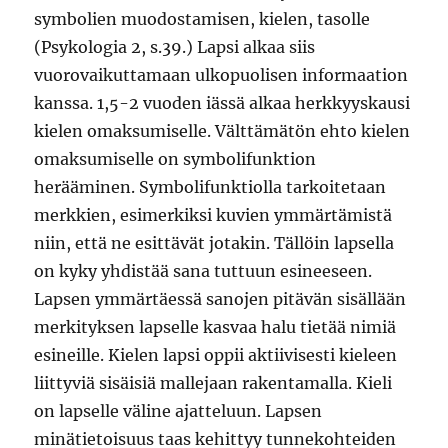
symbolien muodostamisen, kielen, tasolle
(Psykologia 2, s.39.) Lapsi alkaa siis
vuorovaikuttamaan ulkopuolisen informaation
kanssa. 1,5-2 vuoden iässä alkaa herkkyyskausi
kielen omaksumiselle. Välttämätön ehto kielen
omaksumiselle on symbolifunktion
herääminen. Symbolifunktiolla tarkoitetaan
merkkien, esimerkiksi kuvien ymmärtämistä
niin, että ne esittävät jotakin. Tällöin lapsella
on kyky yhdistää sana tuttuun esineeseen.
Lapsen ymmärtäessä sanojen pitävän sisällään
merkityksen lapselle kasvaa halu tietää nimiä
esineille. Kielen lapsi oppii aktiivisesti kieleen
liittyviä sisäisiä mallejaan rakentamalla. Kieli
on lapselle väline ajatteluun. Lapsen
minätietoisuus taas kehittyy tunnekohteiden