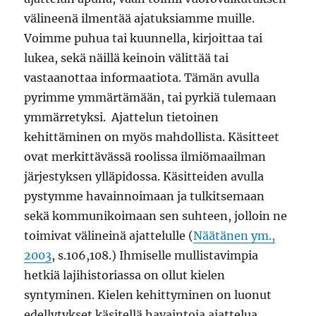
välineenä ilmentää ajatuksiamme muille.
Voimme puhua tai kuunnella, kirjoittaa tai
lukea, sekä näillä keinoin välittää tai
vastaanottaa informaatiota. Tämän avulla
pyrimme ymmärtämään, tai pyrkiä tulemaan
ymmärretyksi. Ajattelun tietoinen
kehittäminen on myös mahdollista. Käsitteet
ovat merkittävässä roolissa ilmiömaailman
järjestyksen ylläpidossa. Käsitteiden avulla
pystymme havainnoimaan ja tulkitsemaan
sekä kommunikoimaan sen suhteen, jolloin ne
toimivat välineinä ajattelulle (
Näätänen ym.,
2003
, s.106,108.) Ihmiselle mullistavimpia
hetkiä lajihistoriassa on ollut kielen
syntyminen. Kielen kehittyminen on luonut
edellytykset käsitellä havaintoja ajattelua