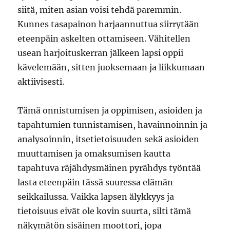
siitä, miten asian voisi tehdä paremmin.
Kunnes tasapainon harjaannuttua siirrytään
eteenpäin askelten ottamiseen. Vähitellen
usean harjoituskerran jälkeen lapsi oppii
kävelemään, sitten juoksemaan ja liikkumaan
aktiivisesti.
Tämä onnistumisen ja oppimisen, asioiden ja
tapahtumien tunnistamisen, havainnoinnin ja
analysoinnin, itsetietoisuuden sekä asioiden
muuttamisen ja omaksumisen kautta
tapahtuva räjähdysmäinen pyrähdys työntää
lasta eteenpäin tässä suuressa elämän
seikkailussa. Vaikka lapsen älykkyys ja
tietoisuus eivät ole kovin suurta, silti tämä
näkymätön sisäinen moottori, jopa