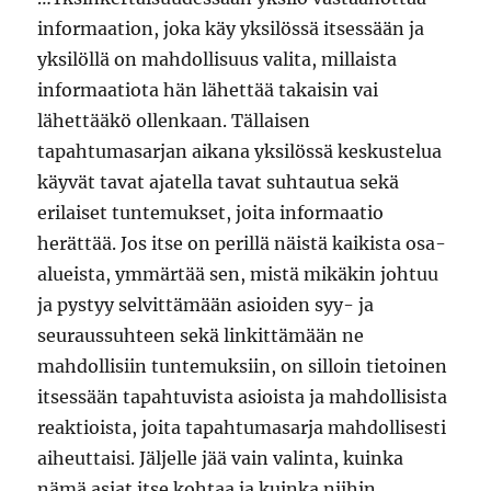
informaation, joka käy yksilössä itsessään ja
yksilöllä on mahdollisuus valita, millaista
informaatiota hän lähettää takaisin vai
lähettääkö ollenkaan. Tällaisen
tapahtumasarjan aikana yksilössä keskustelua
käyvät tavat ajatella tavat suhtautua sekä
erilaiset tuntemukset, joita informaatio
herättää. Jos itse on perillä näistä kaikista osa-
alueista, ymmärtää sen, mistä mikäkin johtuu
ja pystyy selvittämään asioiden syy- ja
seuraussuhteen sekä linkittämään ne
mahdollisiin tuntemuksiin, on silloin tietoinen
itsessään tapahtuvista asioista ja mahdollisista
reaktioista, joita tapahtumasarja mahdollisesti
aiheuttaisi. Jäljelle jää vain valinta, kuinka
nämä asiat itse kohtaa ja kuinka niihin