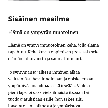
Sisäinen maailma
Elämä on ympyrän muotoinen
Elämä on ympyränmuotoinen kehä, jolla elämä
tapahtuu. Kehä kuvaa oppimisen prosessia sekä
elämän jatkuvuutta ja saumattomuutta.
Jo syntymänsä jälkeen ihminen alkaa
välittömästi havainnoimaan ja opiskelemaan
ympäröivää maailmaa sekä itseään. Vaikka
pieni lapsi ei osaa vielä ilmaista itseään tai
tuoda ajatuksiaan esille, hän tekee silti
havaintoja maailmasta ja ympäristöstä.