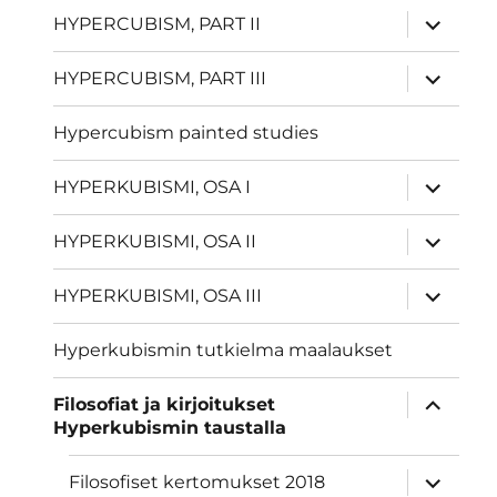
näytä
HYPERCUBISM, PART II
alavalik
näytä
HYPERCUBISM, PART III
alavalik
Hypercubism painted studies
näytä
HYPERKUBISMI, OSA I
alavalik
näytä
HYPERKUBISMI, OSA II
alavalik
näytä
HYPERKUBISMI, OSA III
alavalik
Hyperkubismin tutkielma maalaukset
näytä
Filosofiat ja kirjoitukset
alavalik
Hyperkubismin taustalla
näytä
Filosofiset kertomukset 2018
alavalik