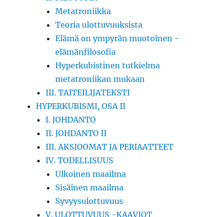
Metatroniikka
Teoria ulottuvuuksista
Elämä on ympyrän muotoinen -
elämänfilosofia
Hyperkubistinen tutkielma
metatroniikan mukaan
III. TAITEILIJATEKSTI
HYPERKUBISMI, OSA II
I. JOHDANTO
II. JOHDANTO II
III. AKSIOOMAT JA PERIAATTEET
IV. TODELLISUUS
Ulkoinen maailma
Sisäinen maailma
Syvyysulottuvuus
V. ULOTTUVUUS -KAAVIOT