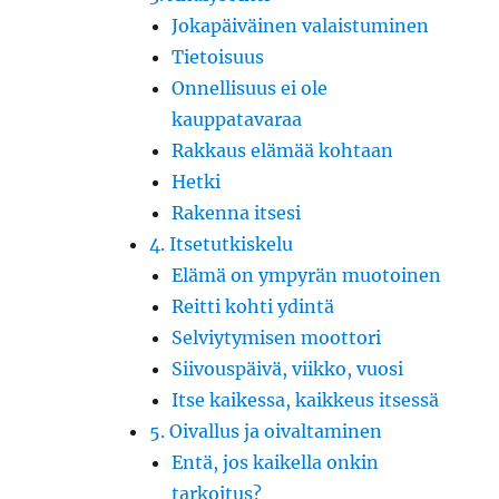
Jokapäiväinen valaistuminen
Tietoisuus
Onnellisuus ei ole
kauppatavaraa
Rakkaus elämää kohtaan
Hetki
Rakenna itsesi
4. Itsetutkiskelu
Elämä on ympyrän muotoinen
Reitti kohti ydintä
Selviytymisen moottori
Siivouspäivä, viikko, vuosi
Itse kaikessa, kaikkeus itsessä
5. Oivallus ja oivaltaminen
Entä, jos kaikella onkin
tarkoitus?