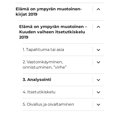
näytä
Elämä on ympyrän muotoinen-
alavalik
kirjat 2019
näytä
Elämä on ympyrän muotoinen –
alavalik
Kuuden vaiheen itsetutkiskelu
2019
näytä
1. Tapahtuma tai asia
alavalik
näytä
2. Vastoinkäyminen,
alavalik
onnistuminen, ”virhe”
näytä
3. Analysointi
alavalik
näytä
4. Itsetutkiskelu
alavalik
näytä
5. Oivallus ja oivaltaminen
alavalik