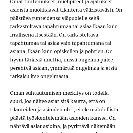
Omat tuntemukset, mielipiteet ja ajatukset
asioista muokkaavat tilanteita vääristävästi. On
päästävä tunteidensa yläpuolelle sekä
tarkasteltava tapahtumaa tai asiaa ikään kuin
irrallisena itsestään. On tarkasteltava
tapahtumaa tai asiaa vain tapahtumana tai
asiana, ikään kuin opiskellen ja pohtien. On
hyvin tärkeää miettiä, missä ongelma piilee,
perehtyä asiaan, ymmärtää ongelmaa ja etsiä
ratkaisu itse ongelmasta.
Oman suhtautumisen merkitys on todella
suuri. Jos näkee asiat sitä kautta, että on
tilanteiden ja asioiden uhri, ei ole mahdollista
päästä työskentelemään asioiden kanssa. On
nähtävä asiat asioina, ja pyrittävä näkemään