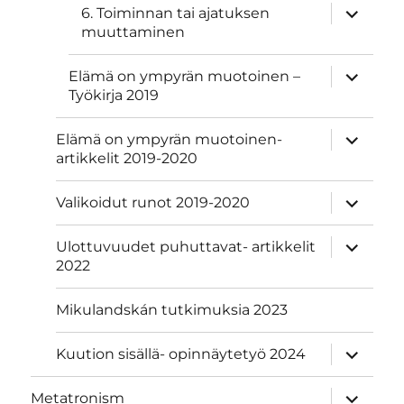
näytä
6. Toiminnan tai ajatuksen
alavalik
muuttaminen
näytä
Elämä on ympyrän muotoinen –
alavalik
Työkirja 2019
näytä
Elämä on ympyrän muotoinen-
alavalik
artikkelit 2019-2020
näytä
Valikoidut runot 2019-2020
alavalik
näytä
Ulottuvuudet puhuttavat- artikkelit
alavalik
2022
Mikulandskán tutkimuksia 2023
näytä
Kuution sisällä- opinnäytetyö 2024
alavalik
näytä
Metatronism