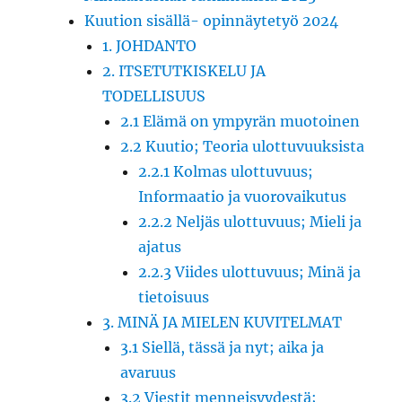
Kuution sisällä- opinnäytetyö 2024
1. JOHDANTO
2. ITSETUTKISKELU JA
TODELLISUUS
2.1 Elämä on ympyrän muotoinen
2.2 Kuutio; Teoria ulottuvuuksista
2.2.1 Kolmas ulottuvuus;
Informaatio ja vuorovaikutus
2.2.2 Neljäs ulottuvuus; Mieli ja
ajatus
2.2.3 Viides ulottuvuus; Minä ja
tietoisuus
3. MINÄ JA MIELEN KUVITELMAT
3.1 Siellä, tässä ja nyt; aika ja
avaruus
3.2 Viestit menneisyydestä;