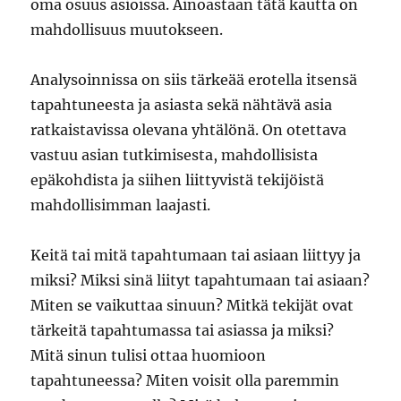
oma osuus asioissa. Ainoastaan tätä kautta on
mahdollisuus muutokseen.
Analysoinnissa on siis tärkeää erotella itsensä
tapahtuneesta ja asiasta sekä nähtävä asia
ratkaistavissa olevana yhtälönä. On otettava
vastuu asian tutkimisesta, mahdollisista
epäkohdista ja siihen liittyvistä tekijöistä
mahdollisimman laajasti.
Keitä tai mitä tapahtumaan tai asiaan liittyy ja
miksi? Miksi sinä liityt tapahtumaan tai asiaan?
Miten se vaikuttaa sinuun? Mitkä tekijät ovat
tärkeitä tapahtumassa tai asiassa ja miksi?
Mitä sinun tulisi ottaa huomioon
tapahtuneessa? Miten voisit olla paremmin