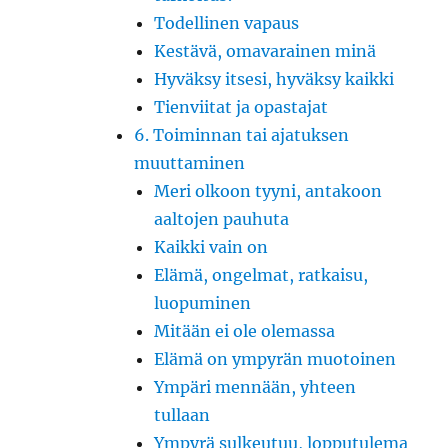
Todellinen vapaus
Kestävä, omavarainen minä
Hyväksy itsesi, hyväksy kaikki
Tienviitat ja opastajat
6. Toiminnan tai ajatuksen
muuttaminen
Meri olkoon tyyni, antakoon
aaltojen pauhuta
Kaikki vain on
Elämä, ongelmat, ratkaisu,
luopuminen
Mitään ei ole olemassa
Elämä on ympyrän muotoinen
Ympäri mennään, yhteen
tullaan
Ympyrä sulkeutuu, lopputulema