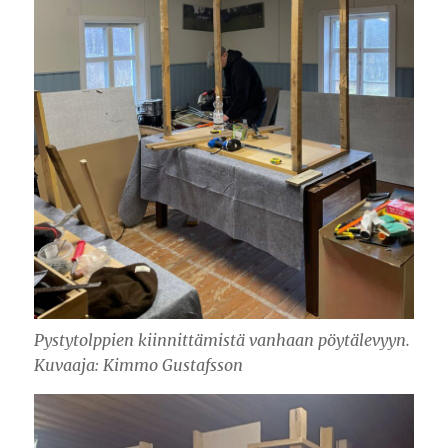
Pystytolppien kiinnittämistä vanhaan pöytälevyyn.
Kuvaaja: Kimmo Gustafsson