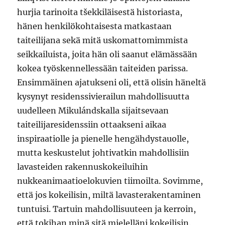
hurjia tarinoita tšekkiläisestä historiasta,
hänen henkilökohtaisesta matkastaan
taiteilijana sekä mitä uskomattomimmista
seikkailuista, joita hän oli saanut elämässään
kokea työskennellessään taiteiden parissa.
Ensimmäinen ajatukseni oli, että olisin häneltä
kysynyt residenssivierailun mahdollisuutta
uudelleen Mikulándskalla sijaitsevaan
taiteilijaresidenssiin ottaakseni aikaa
inspiraatiolle ja pienelle hengähdystauolle,
mutta keskustelut johtivatkin mahdollisiin
lavasteiden rakennuskokeiluihin
nukkeanimaatioelokuvien tiimoilta. Sovimme,
että jos kokeilisin, miltä lavasterakentaminen
tuntuisi. Tartuin mahdollisuuteen ja kerroin,
että tokihan minä sitä mielelläni kokeilisin.