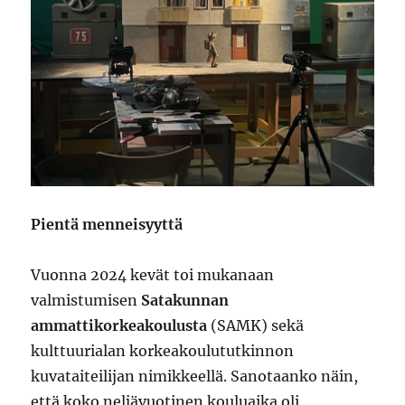
Pientä menneisyyttä
Vuonna 2024 kevät toi mukanaan
valmistumisen
Satakunnan
ammattikorkeakoulusta
(SAMK) sekä
kulttuurialan korkeakoulututkinnon
kuvataiteilijan nimikkeellä. Sanotaanko näin,
että koko neljävuotinen kouluaika oli