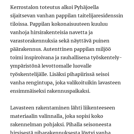
Kerrostalon toteutus alkoi Pyhäjoella
sijaitsevan vanhan pappilan taitelijaresidenssin
tiloissa. Pappilan kokonaisuuteen kuuluu
vanhoja hirsirakenteisia navetta ja
varastorakennuksia sekä näyttävä puinen
päärakennus. Autenttinen pappilan miljöö
toimi inspiroivana ja rauhallisena työskentely-
ympäristönä levottomalle luovalle
työskentelijälle. Lisäksi pihapiirissä seisoi
vanha rengintupa, joka valikoituikin lavasteen
ensimmäiseksi rakennuspaikaksi.
Lavasteen rakentaminen lähti liikenteeseen
materiaalin valinnalla, joka sopisi koko
rakennelman pohjaksi. Pihalla seisoneesta
hirsisestä piharakennuksesta löytyi vanha