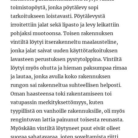
toimistopöytä, jonka pöytälevy sopi
tarkoitukseen loistavasti. Pöytälevystä
irroitettiin jalat sekä lipasto ja levy leikattiin
pohjaksi muotoonsa. Toisen rakennuksen
vintiltä löytyi itserakenneltu maalausteline,
jonka jalat saivat uuden käyttötarkoituksen
lavasteen perustuksen pystytolppina. Vintiltä
löytyi myös ohutta ja hieman paksumpaa rimaa
ja lautaa, jonka avulla koko rakennuksen
rungon sai rakenneltua suhteellisen helposti.
Oman haasteensa toki rakentamiseen toi
vatupassin merkityksettömyys, kuten
tyypillistä on vanhoille rakennuksille, oli myös
rengintuvan lattia painunut toisesta reunasta.
Myöskään vintiltä löytyneet puut eivät olleet
suoraa sahatavaraa, joten soveltamista riitti