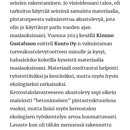
seinien rakentaminen. Jo visioidessani taloa, oli
tarkoitus käyttää seinissä samaista materiaalia,
pintaturpeesta valmistettua akustolevyä, jota
olin jo käyttänyt parin vuoden ajan
maalauksissani. Vuonna 2023 kesällä
Kimmo
Gustafsson
esitteli
Konto Oy
:n valmistaman
turveakustolevytuotteen minulle ja kysyi,
haluaisinko kokeilla kyseistä materiaalia
maalauksissani. Materiaali osoittautui helposti
työstettäväksi ja kestäväksi, mutta myös hyvin
ekologiseksi ratkaisuksi.
Kerrostalolavasteeseen akustolevy sopi oikein
mainiosti ”betonimaisen” pintastruktuurinsa
vuoksi, mutta lisäsi myös kerrostalon
ekologisen työskentelyn arvoa huomattavasti.
Lavaste kun oli tähän mennessä rakennettu