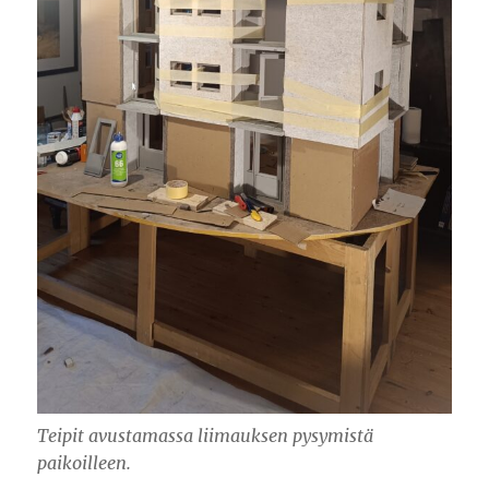
Teipit avustamassa liimauksen pysymistä
paikoilleen.