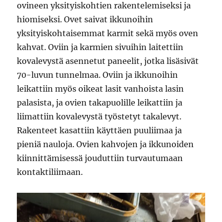
ovineen yksityiskohtien rakentelemiseksi ja
hiomiseksi. Ovet saivat ikkunoihin
yksityiskohtaisemmat karmit sekä myös oven
kahvat. Oviin ja karmien sivuihin laitettiin
kovalevystä asennetut paneelit, jotka lisäsivät
70-luvun tunnelmaa. Oviin ja ikkunoihin
leikattiin myös oikeat lasit vanhoista lasin
palasista, ja ovien takapuolille leikattiin ja
liimattiin kovalevystä työstetyt takalevyt.
Rakenteet kasattiin käyttäen puuliimaa ja
pieniä nauloja. Ovien kahvojen ja ikkunoiden
kiinnittämisessä jouduttiin turvautumaan
kontaktiliimaan.