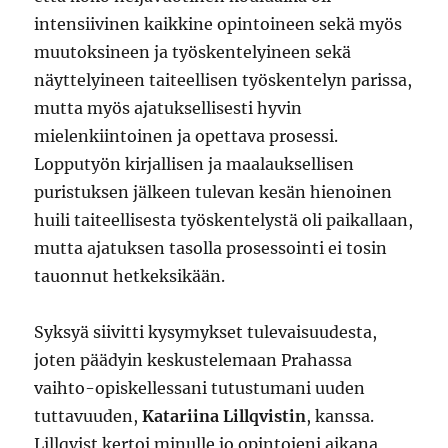
intensiivinen kaikkine opintoineen sekä myös
muutoksineen ja työskentelyineen sekä
näyttelyineen taiteellisen työskentelyn parissa,
mutta myös ajatuksellisesti hyvin
mielenkiintoinen ja opettava prosessi.
Lopputyön kirjallisen ja maalauksellisen
puristuksen jälkeen tulevan kesän hienoinen
huili taiteellisesta työskentelystä oli paikallaan,
mutta ajatuksen tasolla prosessointi ei tosin
tauonnut hetkeksikään.
Syksyä siivitti kysymykset tulevaisuudesta,
joten päädyin keskustelemaan Prahassa
vaihto-opiskellessani tutustumani uuden
tuttavuuden,
Katariina Lillqvistin
, kanssa.
Lillqvist kertoi minulle jo opintojeni aikana