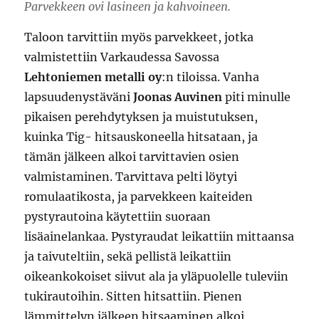
Parvekkeen ovi lasineen ja kahvoineen.
Taloon tarvittiin myös parvekkeet, jotka
valmistettiin Varkaudessa Savossa
Lehtoniemen metalli oy
:n tiloissa. Vanha
lapsuudenystäväni
Joonas Auvinen
piti minulle
pikaisen perehdytyksen ja muistutuksen,
kuinka Tig- hitsauskoneella hitsataan, ja
tämän jälkeen alkoi tarvittavien osien
valmistaminen. Tarvittava pelti löytyi
romulaatikosta, ja parvekkeen kaiteiden
pystyrautoina käytettiin suoraan
lisäainelankaa. Pystyraudat leikattiin mittaansa
ja taivuteltiin, sekä pellistä leikattiin
oikeankokoiset siivut ala ja yläpuolelle tuleviin
tukirautoihin. Sitten hitsattiin. Pienen
lämmittelyn jälkeen hitsaaminen alkoi