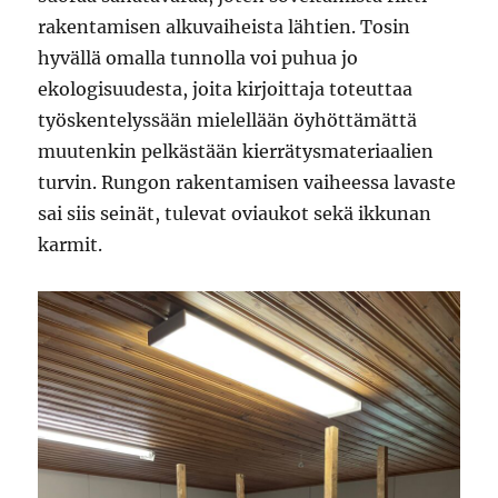
rakentamisen alkuvaiheista lähtien. Tosin
hyvällä omalla tunnolla voi puhua jo
ekologisuudesta, joita kirjoittaja toteuttaa
työskentelyssään mielellään öyhöttämättä
muutenkin pelkästään kierrätysmateriaalien
turvin. Rungon rakentamisen vaiheessa lavaste
sai siis seinät, tulevat oviaukot sekä ikkunan
karmit.