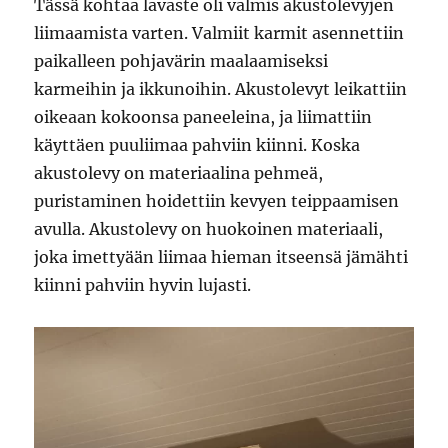
Tässä kohtaa lavaste oli valmis akustolevyjen
liimaamista varten. Valmiit karmit asennettiin
paikalleen pohjavärin maalaamiseksi
karmeihin ja ikkunoihin. Akustolevyt leikattiin
oikeaan kokoonsa paneeleina, ja liimattiin
käyttäen puuliimaa pahviin kiinni. Koska
akustolevy on materiaalina pehmeä,
puristaminen hoidettiin kevyen teippaamisen
avulla. Akustolevy on huokoinen materiaali,
joka imettyään liimaa hieman itseensä jämähti
kiinni pahviin hyvin lujasti.