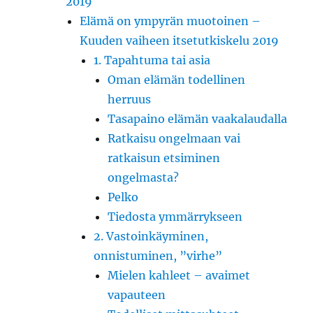
2019
Elämä on ympyrän muotoinen –
Kuuden vaiheen itsetutkiskelu 2019
1. Tapahtuma tai asia
Oman elämän todellinen
herruus
Tasapaino elämän vaakalaudalla
Ratkaisu ongelmaan vai
ratkaisun etsiminen
ongelmasta?
Pelko
Tiedosta ymmärrykseen
2. Vastoinkäyminen,
onnistuminen, ”virhe”
Mielen kahleet – avaimet
vapauteen