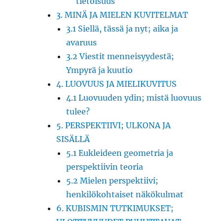
tietoisuus
3. MINÄ JA MIELEN KUVITELMAT
3.1 Siellä, tässä ja nyt; aika ja
avaruus
3.2 Viestit menneisyydestä;
Ympyrä ja kuutio
4. LUOVUUS JA MIELIKUVITUS
4.1 Luovuuden ydin; mistä luovuus
tulee?
5. PERSPEKTIIVI; ULKONA JA
SISÄLLÄ
5.1 Eukleideen geometria ja
perspektiivin teoria
5.2 Mielen perspektiivi;
henkilökohtaiset näkökulmat
6. KUBISMIN TUTKIMUKSET;