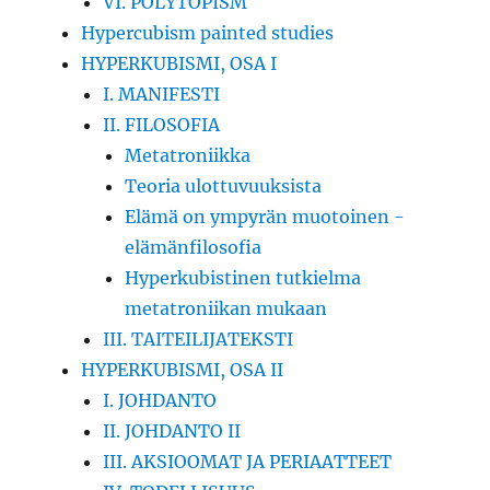
VI. POLYTOPISM
Hypercubism painted studies
HYPERKUBISMI, OSA I
I. MANIFESTI
II. FILOSOFIA
Metatroniikka
Teoria ulottuvuuksista
Elämä on ympyrän muotoinen -
elämänfilosofia
Hyperkubistinen tutkielma
metatroniikan mukaan
III. TAITEILIJATEKSTI
HYPERKUBISMI, OSA II
I. JOHDANTO
II. JOHDANTO II
III. AKSIOOMAT JA PERIAATTEET