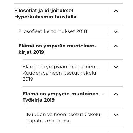
näytä
Filosofiat ja kirjoitukset
alavalik
Hyperkubismin taustalla
näytä
Filosofiset kertomukset 2018
alavalik
näytä
Elämä on ympyrän muotoinen-
alavalik
kirjat 2019
näytä
Elämä on ympyrän muotoinen –
alavalik
Kuuden vaiheen itsetutkiskelu
2019
näytä
Elämä on ympyrän muotoinen –
alavalik
Työkirja 2019
näytä
Kuuden vaiheen itsetutkiskelu;
alavalik
Tapahtuma tai asia