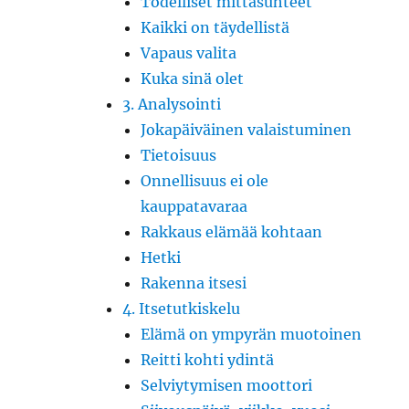
Todelliset mittasuhteet
Kaikki on täydellistä
Vapaus valita
Kuka sinä olet
3. Analysointi
Jokapäiväinen valaistuminen
Tietoisuus
Onnellisuus ei ole
kauppatavaraa
Rakkaus elämää kohtaan
Hetki
Rakenna itsesi
4. Itsetutkiskelu
Elämä on ympyrän muotoinen
Reitti kohti ydintä
Selviytymisen moottori