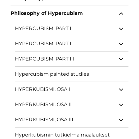
näytä
Philosophy of Hypercubism
alavalik
näytä
HYPERCUBISM, PART I
alavalik
näytä
HYPERCUBISM, PART II
alavalik
näytä
HYPERCUBISM, PART III
alavalik
Hypercubism painted studies
näytä
HYPERKUBISMI, OSA I
alavalik
näytä
HYPERKUBISMI, OSA II
alavalik
näytä
HYPERKUBISMI, OSA III
alavalik
Hyperkubismin tutkielma maalaukset