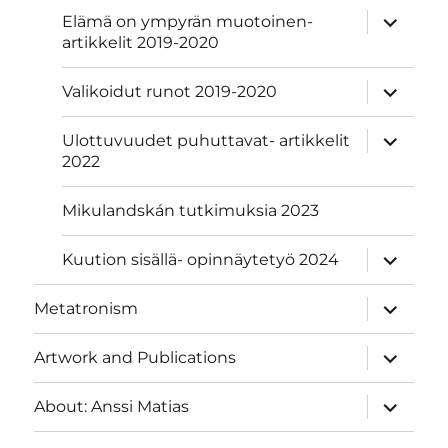
näytä
Elämä on ympyrän muotoinen-
alavalik
artikkelit 2019-2020
näytä
Valikoidut runot 2019-2020
alavalik
näytä
Ulottuvuudet puhuttavat- artikkelit
alavalik
2022
Mikulandskán tutkimuksia 2023
näytä
Kuution sisällä- opinnäytetyö 2024
alavalik
näytä
Metatronism
alavalik
näytä
Artwork and Publications
alavalik
näytä
About: Anssi Matias
alavalik