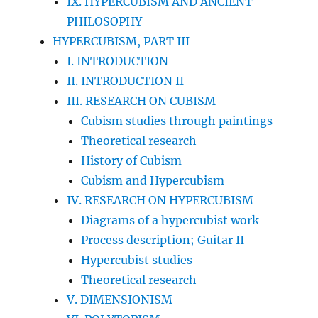
IX. HYPERCUBISM AND ANCIENT
PHILOSOPHY
HYPERCUBISM, PART III
I. INTRODUCTION
II. INTRODUCTION II
III. RESEARCH ON CUBISM
Cubism studies through paintings
Theoretical research
History of Cubism
Cubism and Hypercubism
IV. RESEARCH ON HYPERCUBISM
Diagrams of a hypercubist work
Process description; Guitar II
Hypercubist studies
Theoretical research
V. DIMENSIONISM