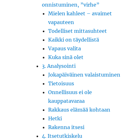
onnistuminen, ”virhe”
Mielen kahleet – avaimet
vapauteen
Todelliset mittasuhteet
Kaikki on täydellistä
Vapaus valita
Kuka sinä olet
3. Analysointi
Jokapäiväinen valaistuminen
Tietoisuus
Onnellisuus ei ole
kauppatavaraa
Rakkaus elämää kohtaan
Hetki
Rakenna itsesi
4. Itsetutkiskelu