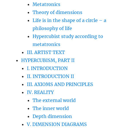
Metatronics
Theory of dimensions
Life is in the shape of a circle – a
philosophy of life
Hypercubist study according to
metatronics
III. ARTIST TEXT
HYPERCUBISM, PART II
I. INTRODUCTION
II. INTRODUCTION II
III. AXIOMS AND PRINCIPLES
IV. REALITY
The external world
The inner world
Depth dimension
V. DIMENSION DIAGRAMS