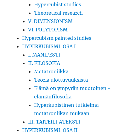
Hypercubist studies
Theoretical research
V. DIMENSIONISM
VI. POLYTOPISM
Hypercubism painted studies
HYPERKUBISMI, OSA I
I. MANIFESTI
II. FILOSOFIA
Metatroniikka
Teoria ulottuvuuksista
Elämä on ympyrän muotoinen -
elämänfilosofia
Hyperkubistinen tutkielma
metatroniikan mukaan
III. TAITEILIJATEKSTI
HYPERKUBISMI, OSA II