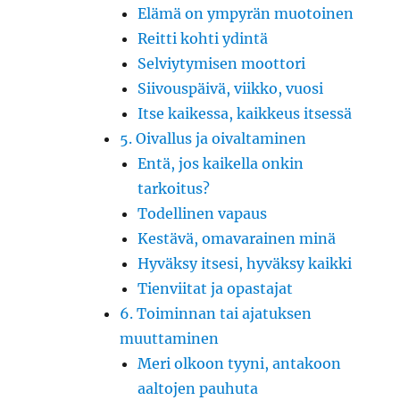
Elämä on ympyrän muotoinen
Reitti kohti ydintä
Selviytymisen moottori
Siivouspäivä, viikko, vuosi
Itse kaikessa, kaikkeus itsessä
5. Oivallus ja oivaltaminen
Entä, jos kaikella onkin
tarkoitus?
Todellinen vapaus
Kestävä, omavarainen minä
Hyväksy itsesi, hyväksy kaikki
Tienviitat ja opastajat
6. Toiminnan tai ajatuksen
muuttaminen
Meri olkoon tyyni, antakoon
aaltojen pauhuta