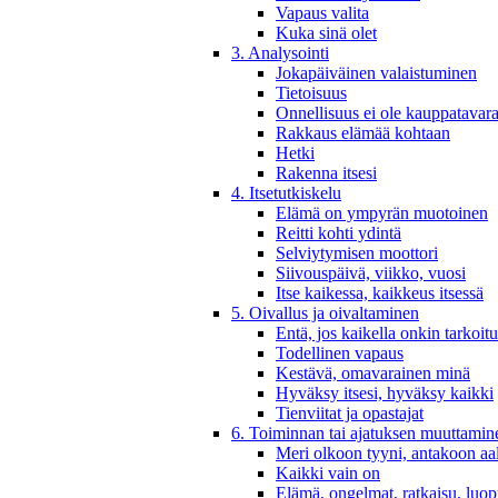
Vapaus valita
Kuka sinä olet
3. Analysointi
Jokapäiväinen valaistuminen
Tietoisuus
Onnellisuus ei ole kauppatavar
Rakkaus elämää kohtaan
Hetki
Rakenna itsesi
4. Itsetutkiskelu
Elämä on ympyrän muotoinen
Reitti kohti ydintä
Selviytymisen moottori
Siivouspäivä, viikko, vuosi
Itse kaikessa, kaikkeus itsessä
5. Oivallus ja oivaltaminen
Entä, jos kaikella onkin tarkoit
Todellinen vapaus
Kestävä, omavarainen minä
Hyväksy itsesi, hyväksy kaikki
Tienviitat ja opastajat
6. Toiminnan tai ajatuksen muuttamin
Meri olkoon tyyni, antakoon aa
Kaikki vain on
Elämä, ongelmat, ratkaisu, luo