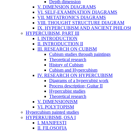
Depth dimension
V. DIMENSION DIAGRAMS
VI. SELF-EXAMINATION DIAGRAMS
VII. METATRONICS DIAGRAMS
VIII. THOUGHT STRUCTURE DIAGRAM
IX. HYPERCUBISM AND ANCIENT PHILO
HYPERCUBISM, PART III
I. INTRODUCTION
II. INTRODUCTION II
III. RESEARCH ON CUBISM
Cubism studies through paintings
Theoretical research
History of Cubism
Cubism and Hypercubism
IV. RESEARCH ON HYPERCUBISM
Diagrams of a hypercubist work
Process description; Guitar II
Hypercubist studies
Theoretical research
V. DIMENSIONISM
VI. POLYTOPISM
Hypercubism painted studies
HYPERKUBISMI, OSA I
I. MANIFESTI
II. FILOSOFIA