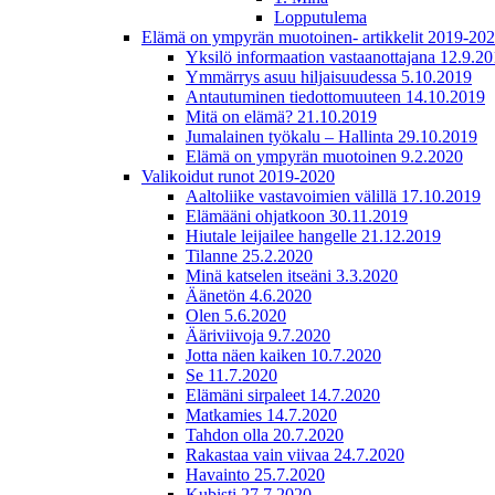
Lopputulema
Elämä on ympyrän muotoinen- artikkelit 2019-20
Yksilö informaation vastaanottajana 12.9.2
Ymmärrys asuu hiljaisuudessa 5.10.2019
Antautuminen tiedottomuuteen 14.10.2019
Mitä on elämä? 21.10.2019
Jumalainen työkalu – Hallinta 29.10.2019
Elämä on ympyrän muotoinen 9.2.2020
Valikoidut runot 2019-2020
Aaltoliike vastavoimien välillä 17.10.2019
Elämääni ohjatkoon 30.11.2019
Hiutale leijailee hangelle 21.12.2019
Tilanne 25.2.2020
Minä katselen itseäni 3.3.2020
Äänetön 4.6.2020
Olen 5.6.2020
Ääriviivoja 9.7.2020
Jotta näen kaiken 10.7.2020
Se 11.7.2020
Elämäni sirpaleet 14.7.2020
Matkamies 14.7.2020
Tahdon olla 20.7.2020
Rakastaa vain viivaa 24.7.2020
Havainto 25.7.2020
Kubisti 27.7.2020