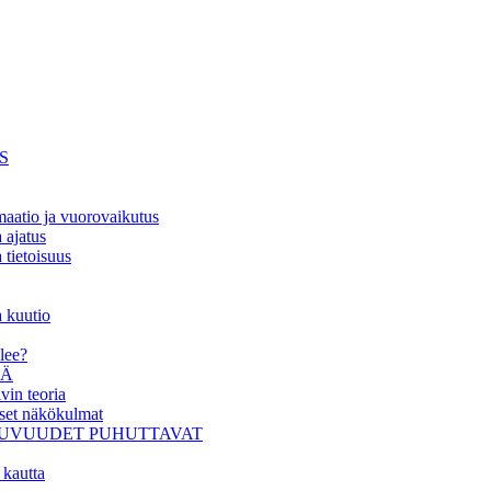
S
maatio ja vuorovaikutus
 ajatus
 tietoisuus
a kuutio
lee?
LÄ
vin teoria
iset näkökulmat
TTUVUUDET PUHUTTAVAT
 kautta