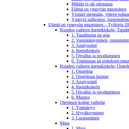
Mitään ei ole olemassa
Elämä on ympyrän muotoinen
Ympäri mennään, yhteen tullaa
Ympyrä sulkeutuu, lopputulem
Elämä on ympyrän muotoinen – Työkirja 2
Kuuden vaiheen itsetutkiskelu; Tapaht
1. Tapahtuma tai asia
2. Vastoinkäyminen, onnistumin
3. Analysointi
4. Itsetutkiskelu
5. Oivallus ja oivaltaminen
6. Toiminnan tai ajatuksen muu
Kuuden vaiheen itsetutkiskelu; Onge
1. Ongelma
2. Ongelman luonne
3. Analysointi
4. Itsetutkiskelu
5. Oivallus ja oivaltaminen
6. Muutos
Olemisen kolme vaihetta
1. Ymmärrys
2. Hyväksyminen
3. Luopuminen
Minä
1. Minä