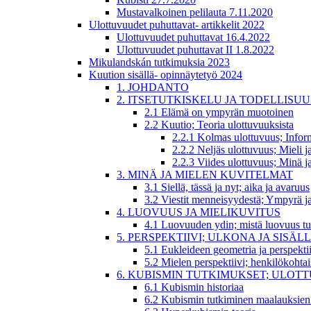
Mustavalkoinen pelilauta 7.11.2020
Ulottuvuudet puhuttavat- artikkelit 2022
Ulottuvuudet puhuttavat 16.4.2022
Ulottuvuudet puhuttavat II 1.8.2022
Mikulandskán tutkimuksia 2023
Kuution sisällä- opinnäytetyö 2024
1. JOHDANTO
2. ITSETUTKISKELU JA TODELLISUU
2.1 Elämä on ympyrän muotoinen
2.2 Kuutio; Teoria ulottuvuuksista
2.2.1 Kolmas ulottuvuus; Infor
2.2.2 Neljäs ulottuvuus; Mieli ja
2.2.3 Viides ulottuvuus; Minä ja
3. MINÄ JA MIELEN KUVITELMAT
3.1 Siellä, tässä ja nyt; aika ja avaruus
3.2 Viestit menneisyydestä; Ympyrä j
4. LUOVUUS JA MIELIKUVITUS
4.1 Luovuuden ydin; mistä luovuus tu
5. PERSPEKTIIVI; ULKONA JA SISÄL
5.1 Eukleideen geometria ja perspektii
5.2 Mielen perspektiivi; henkilökohta
6. KUBISMIN TUTKIMUKSET; ULO
6.1 Kubismin historiaa
6.2 Kubismin tutkiminen maalauksien