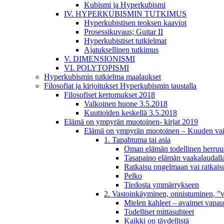
Kubismi ja Hyperkubismi
IV. HYPERKUBISMIN TUTKIMUS
Hyperkubistisen teoksen kaaviot
Prosessikuvaus; Guitar II
Hyperkubistiset tutkielmat
Ajatuksellinen tutkimus
V. DIMENSIONISMI
VI. POLYTOPISMI
Hyperkubismin tutkielma maalaukset
Filosofiat ja kirjoitukset Hyperkubismin taustalla
Filosofiset kertomukset 2018
Valkoinen huone 3.5.2018
Kuutioiden keskellä 3.5.2018
Elämä on ympyrän muotoinen- kirjat 2019
Elämä on ympyrän muotoinen – Kuuden vaih
1. Tapahtuma tai asia
Oman elämän todellinen herruu
Tasapaino elämän vaakalaudall
Ratkaisu ongelmaan vai ratkais
Pelko
Tiedosta ymmärrykseen
2. Vastoinkäyminen, onnistuminen, ”v
Mielen kahleet – avaimet vapau
Todelliset mittasuhteet
Kaikki on täydellistä