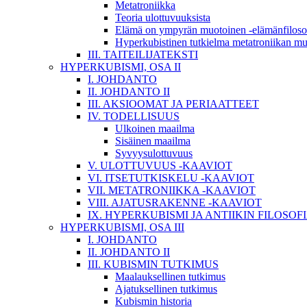
Metatroniikka
Teoria ulottuvuuksista
Elämä on ympyrän muotoinen -elämänfiloso
Hyperkubistinen tutkielma metatroniikan m
III. TAITEILIJATEKSTI
HYPERKUBISMI, OSA II
I. JOHDANTO
II. JOHDANTO II
III. AKSIOOMAT JA PERIAATTEET
IV. TODELLISUUS
Ulkoinen maailma
Sisäinen maailma
Syvyysulottuvuus
V. ULOTTUVUUS -KAAVIOT
VI. ITSETUTKISKELU -KAAVIOT
VII. METATRONIIKKA -KAAVIOT
VIII. AJATUSRAKENNE -KAAVIOT
IX. HYPERKUBISMI JA ANTIIKIN FILOSOF
HYPERKUBISMI, OSA III
I. JOHDANTO
II. JOHDANTO II
III. KUBISMIN TUTKIMUS
Maalauksellinen tutkimus
Ajatuksellinen tutkimus
Kubismin historia