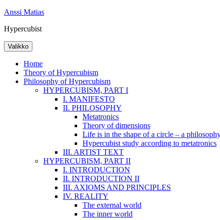
Siirry
Anssi Matias
sisältöön
Hypercubist
Valikko
Home
Theory of Hypercubism
Philosophy of Hypercubism
HYPERCUBISM, PART I
I. MANIFESTO
II. PHILOSOPHY
Metatronics
Theory of dimensions
Life is in the shape of a circle – a philosophy
Hypercubist study according to metatronics
III. ARTIST TEXT
HYPERCUBISM, PART II
I. INTRODUCTION
II. INTRODUCTION II
III. AXIOMS AND PRINCIPLES
IV. REALITY
The external world
The inner world