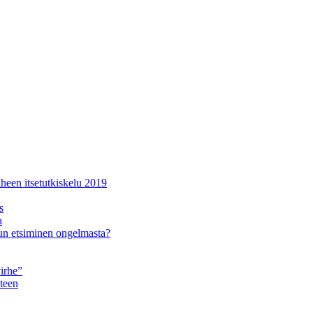
een itsetutkiskelu 2019
s
a
un etsiminen ongelmasta?
irhe”
teen