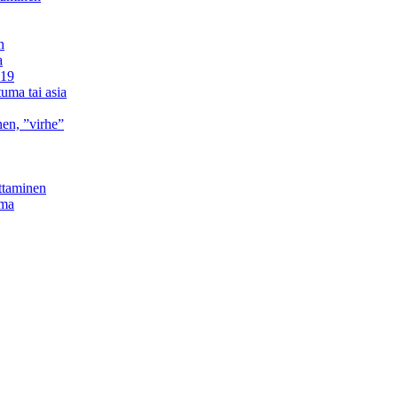
n
a
019
uma tai asia
en, ”virhe”
ttaminen
lma