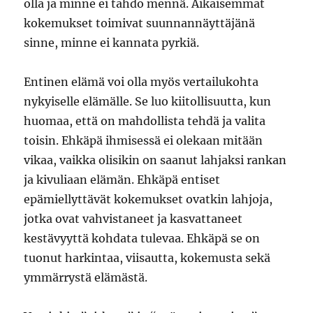
olla ja minne ei tahdo mennä. Aikaisemmat
kokemukset toimivat suunnannäyttäjänä
sinne, minne ei kannata pyrkiä.
Entinen elämä voi olla myös vertailukohta
nykyiselle elämälle. Se luo kiitollisuutta, kun
huomaa, että on mahdollista tehdä ja valita
toisin. Ehkäpä ihmisessä ei olekaan mitään
vikaa, vaikka olisikin on saanut lahjaksi rankan
ja kivuliaan elämän. Ehkäpä entiset
epämiellyttävät kokemukset ovatkin lahjoja,
jotka ovat vahvistaneet ja kasvattaneet
kestävyyttä kohdata tulevaa. Ehkäpä se on
tuonut harkintaa, viisautta, kokemusta sekä
ymmärrystä elämästä.