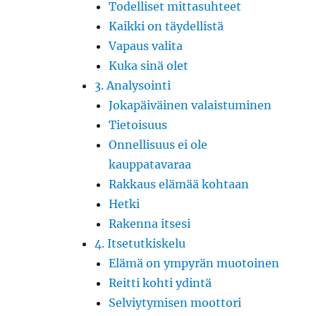
Todelliset mittasuhteet
Kaikki on täydellistä
Vapaus valita
Kuka sinä olet
3. Analysointi
Jokapäiväinen valaistuminen
Tietoisuus
Onnellisuus ei ole
kauppatavaraa
Rakkaus elämää kohtaan
Hetki
Rakenna itsesi
4. Itsetutkiskelu
Elämä on ympyrän muotoinen
Reitti kohti ydintä
Selviytymisen moottori