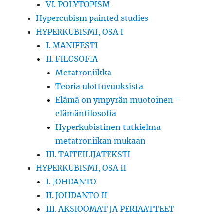
VI. POLYTOPISM
Hypercubism painted studies
HYPERKUBISMI, OSA I
I. MANIFESTI
II. FILOSOFIA
Metatroniikka
Teoria ulottuvuuksista
Elämä on ympyrän muotoinen -
elämänfilosofia
Hyperkubistinen tutkielma
metatroniikan mukaan
III. TAITEILIJATEKSTI
HYPERKUBISMI, OSA II
I. JOHDANTO
II. JOHDANTO II
III. AKSIOOMAT JA PERIAATTEET