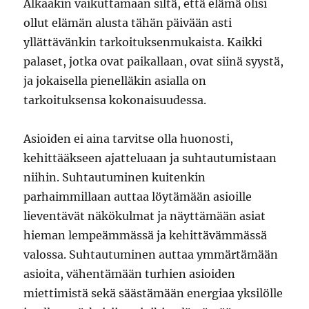
Alkaakin vaikuttamaan siltä, että elämä olisi
ollut elämän alusta tähän päivään asti
yllättävänkin tarkoituksenmukaista. Kaikki
palaset, jotka ovat paikallaan, ovat siinä syystä,
ja jokaisella pienelläkin asialla on
tarkoituksensa kokonaisuudessa.
Asioiden ei aina tarvitse olla huonosti,
kehittääkseen ajatteluaan ja suhtautumistaan
niihin. Suhtautuminen kuitenkin
parhaimmillaan auttaa löytämään asioille
lieventävät näkökulmat ja näyttämään asiat
hieman lempeämmässä ja kehittävämmässä
valossa. Suhtautuminen auttaa ymmärtämään
asioita, vähentämään turhien asioiden
miettimistä sekä säästämään energiaa yksilölle