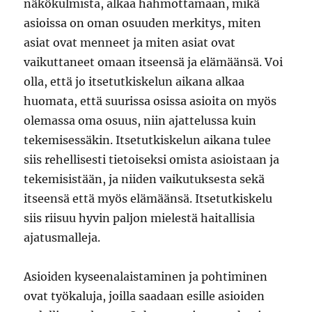
näkökulmista, alkaa hahmottamaan, mikä
asioissa on oman osuuden merkitys, miten
asiat ovat menneet ja miten asiat ovat
vaikuttaneet omaan itseensä ja elämäänsä. Voi
olla, että jo itsetutkiskelun aikana alkaa
huomata, että suurissa osissa asioita on myös
olemassa oma osuus, niin ajattelussa kuin
tekemisessäkin. Itsetutkiskelun aikana tulee
siis rehellisesti tietoiseksi omista asioistaan ja
tekemisistään, ja niiden vaikutuksesta sekä
itseensä että myös elämäänsä. Itsetutkiskelu
siis riisuu hyvin paljon mielestä haitallisia
ajatusmalleja.
Asioiden kyseenalaistaminen ja pohtiminen
ovat työkaluja, joilla saadaan esille asioiden