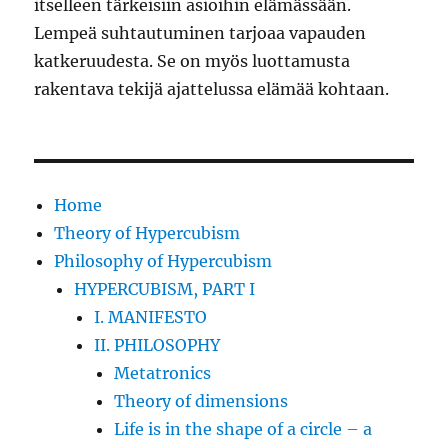
itselleen tärkeisiin asioihin elämässään.
Lempeä suhtautuminen tarjoaa vapauden
katkeruudesta. Se on myös luottamusta
rakentava tekijä ajattelussa elämää kohtaan.
Home
Theory of Hypercubism
Philosophy of Hypercubism
HYPERCUBISM, PART I
I. MANIFESTO
II. PHILOSOPHY
Metatronics
Theory of dimensions
Life is in the shape of a circle – a