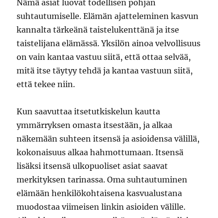
Nämä asiat luovat todellisen pohjan
suhtautumiselle. Elämän ajatteleminen kasvun
kannalta tärkeänä taistelukenttänä ja itse
taistelijana elämässä. Yksilön ainoa velvollisuus
on vain kantaa vastuu siitä, että ottaa selvää,
mitä itse täytyy tehdä ja kantaa vastuun siitä,
että tekee niin.
Kun saavuttaa itsetutkiskelun kautta
ymmärryksen omasta itsestään, ja alkaa
näkemään suhteen itsensä ja asioidensa välillä,
kokonaisuus alkaa hahmottumaan. Itsensä
lisäksi itsensä ulkopuoliset asiat saavat
merkityksen tarinassa. Oma suhtautuminen
elämään henkilökohtaisena kasvualustana
muodostaa viimeisen linkin asioiden välille.