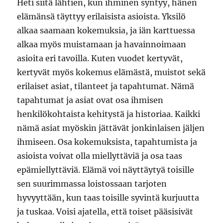
Heti siitä lähtien, kun ihminen syntyy, hänen
elämänsä täyttyy erilaisista asioista. Yksilö
alkaa saamaan kokemuksia, ja iän karttuessa
alkaa myös muistamaan ja havainnoimaan
asioita eri tavoilla. Kuten vuodet kertyvät,
kertyvät myös kokemus elämästä, muistot sekä
erilaiset asiat, tilanteet ja tapahtumat. Nämä
tapahtumat ja asiat ovat osa ihmisen
henkilökohtaista kehitystä ja historiaa. Kaikki
nämä asiat myöskin jättävät jonkinlaisen jäljen
ihmiseen. Osa kokemuksista, tapahtumista ja
asioista voivat olla miellyttäviä ja osa taas
epämiellyttäviä. Elämä voi näyttäytyä toisille
sen suurimmassa loistossaan tarjoten
hyvyyttään, kun taas toisille syvintä kurjuutta
ja tuskaa. Voisi ajatella, että toiset pääsisivät