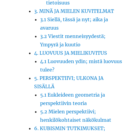
tietoisuus
3. MINÄ JA MIELEN KUVITELMAT
3.1 Siellä, tässä ja nyt; aika ja
avaruus
3.2 Viestit menneisyydestä;
Ympyrä ja kuutio
4. LUOVUUS JA MIELIKUVITUS
4.1 Luovuuden ydin; mistä luovuus
tulee?
5. PERSPEKTIIVI; ULKONA JA
SISÄLLÄ
5.1 Eukleideen geometria ja
perspektiivin teoria
5.2 Mielen perspektiivi;
henkilökohtaiset näkökulmat
6. KUBISMIN TUTKIMUKSET;