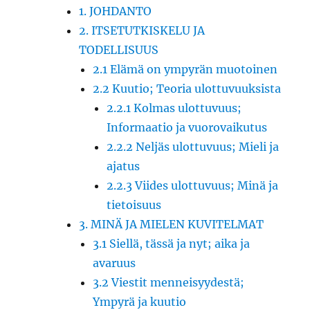
1. JOHDANTO
2. ITSETUTKISKELU JA
TODELLISUUS
2.1 Elämä on ympyrän muotoinen
2.2 Kuutio; Teoria ulottuvuuksista
2.2.1 Kolmas ulottuvuus;
Informaatio ja vuorovaikutus
2.2.2 Neljäs ulottuvuus; Mieli ja
ajatus
2.2.3 Viides ulottuvuus; Minä ja
tietoisuus
3. MINÄ JA MIELEN KUVITELMAT
3.1 Siellä, tässä ja nyt; aika ja
avaruus
3.2 Viestit menneisyydestä;
Ympyrä ja kuutio