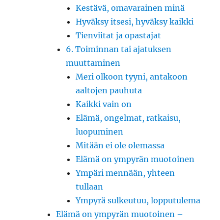
Kestävä, omavarainen minä
Hyväksy itsesi, hyväksy kaikki
Tienviitat ja opastajat
6. Toiminnan tai ajatuksen
muuttaminen
Meri olkoon tyyni, antakoon
aaltojen pauhuta
Kaikki vain on
Elämä, ongelmat, ratkaisu,
luopuminen
Mitään ei ole olemassa
Elämä on ympyrän muotoinen
Ympäri mennään, yhteen
tullaan
Ympyrä sulkeutuu, lopputulema
Elämä on ympyrän muotoinen –