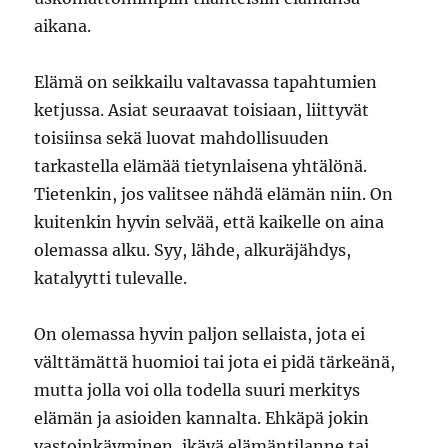
aikana.
Elämä on seikkailu valtavassa tapahtumien
ketjussa. Asiat seuraavat toisiaan, liittyvät
toisiinsa sekä luovat mahdollisuuden
tarkastella elämää tietynlaisena yhtälönä.
Tietenkin, jos valitsee nähdä elämän niin. On
kuitenkin hyvin selvää, että kaikelle on aina
olemassa alku. Syy, lähde, alkuräjähdys,
katalyytti tulevalle.
On olemassa hyvin paljon sellaista, jota ei
välttämättä huomioi tai jota ei pidä tärkeänä,
mutta jolla voi olla todella suuri merkitys
elämän ja asioiden kannalta. Ehkäpä jokin
vastoinkäyminen, ikävä elämäntilanne tai