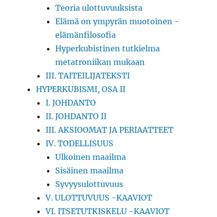
Teoria ulottuvuuksista
Elämä on ympyrän muotoinen -
elämänfilosofia
Hyperkubistinen tutkielma
metatroniikan mukaan
III. TAITEILIJATEKSTI
HYPERKUBISMI, OSA II
I. JOHDANTO
II. JOHDANTO II
III. AKSIOOMAT JA PERIAATTEET
IV. TODELLISUUS
Ulkoinen maailma
Sisäinen maailma
Syvyysulottuvuus
V. ULOTTUVUUS -KAAVIOT
VI. ITSETUTKISKELU -KAAVIOT