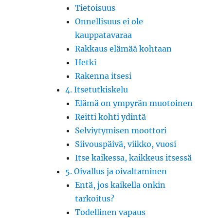
Tietoisuus
Onnellisuus ei ole
kauppatavaraa
Rakkaus elämää kohtaan
Hetki
Rakenna itsesi
4. Itsetutkiskelu
Elämä on ympyrän muotoinen
Reitti kohti ydintä
Selviytymisen moottori
Siivouspäivä, viikko, vuosi
Itse kaikessa, kaikkeus itsessä
5. Oivallus ja oivaltaminen
Entä, jos kaikella onkin
tarkoitus?
Todellinen vapaus