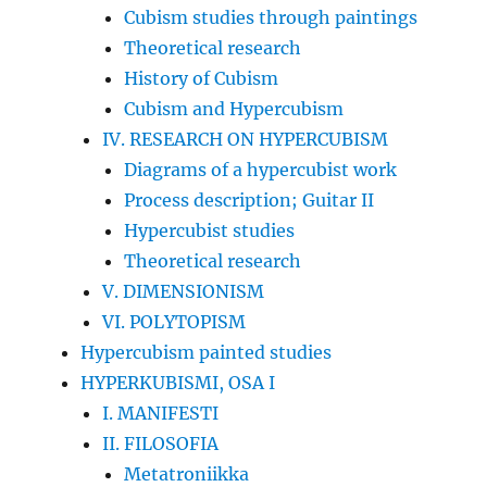
Cubism studies through paintings
Theoretical research
History of Cubism
Cubism and Hypercubism
IV. RESEARCH ON HYPERCUBISM
Diagrams of a hypercubist work
Process description; Guitar II
Hypercubist studies
Theoretical research
V. DIMENSIONISM
VI. POLYTOPISM
Hypercubism painted studies
HYPERKUBISMI, OSA I
I. MANIFESTI
II. FILOSOFIA
Metatroniikka