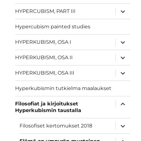
näytä
HYPERCUBISM, PART III
alavalik
Hypercubism painted studies
näytä
HYPERKUBISMI, OSA I
alavalik
näytä
HYPERKUBISMI, OSA II
alavalik
näytä
HYPERKUBISMI, OSA III
alavalik
Hyperkubismin tutkielma maalaukset
näytä
Filosofiat ja kirjoitukset
alavalik
Hyperkubismin taustalla
näytä
Filosofiset kertomukset 2018
alavalik
näytä