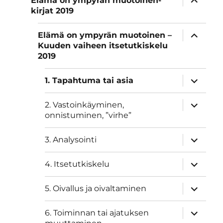
Elämä on ympyrän muotoinen-
alavalik
kirjat 2019
näytä
Elämä on ympyrän muotoinen –
alavalik
Kuuden vaiheen itsetutkiskelu
2019
näytä
1. Tapahtuma tai asia
alavalik
näytä
2. Vastoinkäyminen,
alavalik
onnistuminen, ”virhe”
näytä
3. Analysointi
alavalik
näytä
4. Itsetutkiskelu
alavalik
näytä
5. Oivallus ja oivaltaminen
alavalik
näytä
6. Toiminnan tai ajatuksen
alavalik