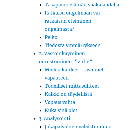
Tasapaino elämän vaakalaudalla
Ratkaisu ongelmaan vai
ratkaisun etsiminen
ongelmasta?
Pelko
Tiedosta ymmärrykseen
2. Vastoinkäyminen,
onnistuminen, ”virhe”
Mielen kahleet – avaimet
vapauteen
Todelliset mittasuhteet
Kaikki on täydellistä
Vapaus valita
Kuka sinä olet
3. Analysointi
Jokapäiväinen valaistuminen