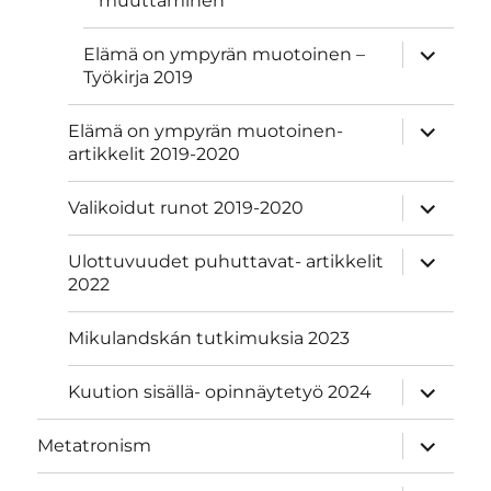
muuttaminen
näytä
Elämä on ympyrän muotoinen –
alavalik
Työkirja 2019
näytä
Elämä on ympyrän muotoinen-
alavalik
artikkelit 2019-2020
näytä
Valikoidut runot 2019-2020
alavalik
näytä
Ulottuvuudet puhuttavat- artikkelit
alavalik
2022
Mikulandskán tutkimuksia 2023
näytä
Kuution sisällä- opinnäytetyö 2024
alavalik
näytä
Metatronism
alavalik