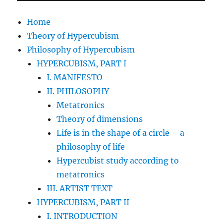
Home
Theory of Hypercubism
Philosophy of Hypercubism
HYPERCUBISM, PART I
I. MANIFESTO
II. PHILOSOPHY
Metatronics
Theory of dimensions
Life is in the shape of a circle – a
philosophy of life
Hypercubist study according to
metatronics
III. ARTIST TEXT
HYPERCUBISM, PART II
I. INTRODUCTION