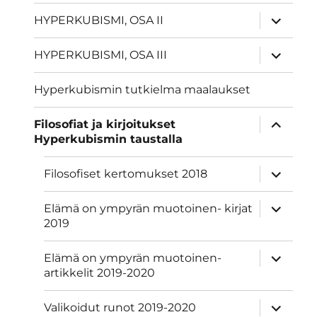
näytä
HYPERKUBISMI, OSA II
alavalik
näytä
HYPERKUBISMI, OSA III
alavalik
Hyperkubismin tutkielma maalaukset
näytä
Filosofiat ja kirjoitukset
alavalik
Hyperkubismin taustalla
näytä
Filosofiset kertomukset 2018
alavalik
näytä
Elämä on ympyrän muotoinen- kirjat
alavalik
2019
näytä
Elämä on ympyrän muotoinen-
alavalik
artikkelit 2019-2020
näytä
Valikoidut runot 2019-2020
alavalik