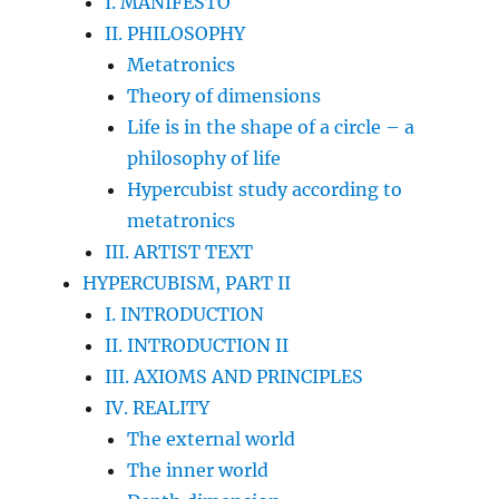
I. MANIFESTO
II. PHILOSOPHY
Metatronics
Theory of dimensions
Life is in the shape of a circle – a
philosophy of life
Hypercubist study according to
metatronics
III. ARTIST TEXT
HYPERCUBISM, PART II
I. INTRODUCTION
II. INTRODUCTION II
III. AXIOMS AND PRINCIPLES
IV. REALITY
The external world
The inner world