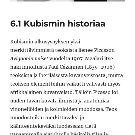
6.1 Kubismin historiaa
Kubismin alkusysäyksen yksi
merkittävimmistä teoksista lienee Picasson
Avignonin naiset
vuodelta 1907. Maalari itse
haki innoitusta Paul Cézannen (1839-1906)
teoksista ja iberiläisestä kuvanveistosta, mutta
teoksen elementteihin vaikutti vahvasti myös
afrikkalainen kuvanveisto. Tällöin Picasso loi
uuden tavan kuvata ihmistä ja anatomiaa
vinoneliöiden ja kolmioiden muodossa. Teos
muodostuikin merkittäväksi ja
käänteentekeväksi luodessaan tietä
vapaammalle ajatukselle käsitellä tilaa ja