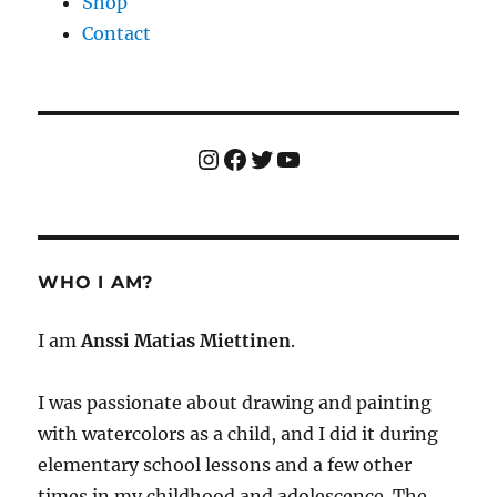
Shop
Contact
Instagram
Facebook
Twitter
YouTube
WHO I AM?
I am
Anssi Matias Miettinen
.
I was passionate about drawing and painting
with watercolors as a child, and I did it during
elementary school lessons and a few other
times in my childhood and adolescence. The