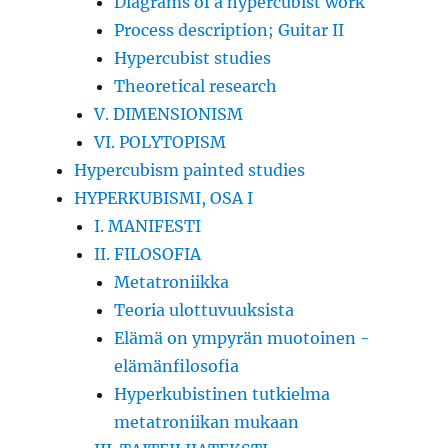
Diagrams of a hypercubist work
Process description; Guitar II
Hypercubist studies
Theoretical research
V. DIMENSIONISM
VI. POLYTOPISM
Hypercubism painted studies
HYPERKUBISMI, OSA I
I. MANIFESTI
II. FILOSOFIA
Metatroniikka
Teoria ulottuvuuksista
Elämä on ympyrän muotoinen -
elämänfilosofia
Hyperkubistinen tutkielma
metatroniikan mukaan