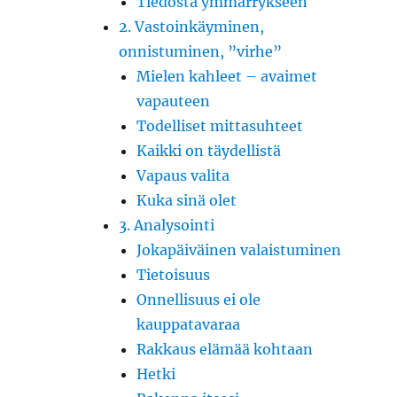
Tiedosta ymmärrykseen
2. Vastoinkäyminen,
onnistuminen, ”virhe”
Mielen kahleet – avaimet
vapauteen
Todelliset mittasuhteet
Kaikki on täydellistä
Vapaus valita
Kuka sinä olet
3. Analysointi
Jokapäiväinen valaistuminen
Tietoisuus
Onnellisuus ei ole
kauppatavaraa
Rakkaus elämää kohtaan
Hetki