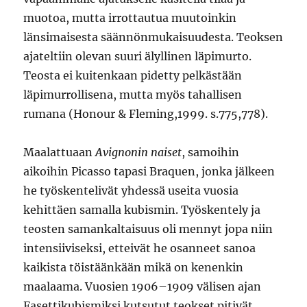
muotoa, mutta irrottautua muutoinkin
länsimaisesta säännönmukaisuudesta. Teoksen
ajateltiin olevan suuri älyllinen läpimurto.
Teosta ei kuitenkaan pidetty pelkästään
läpimurrollisena, mutta myös tahallisen
rumana (Honour & Fleming,1999. s.775,778).
Maalattuaan
Avignonin naiset
, samoihin
aikoihin Picasso tapasi Braquen, jonka jälkeen
he työskentelivät yhdessä useita vuosia
kehittäen samalla kubismin. Työskentely ja
teosten samankaltaisuus oli mennyt jopa niin
intensiiviseksi, etteivät he osanneet sanoa
kaikista töistäänkään mikä on kenenkin
maalaama. Vuosien 1906–1909 välisen ajan
Fasettikubismiksi kutsutut teokset pitivät