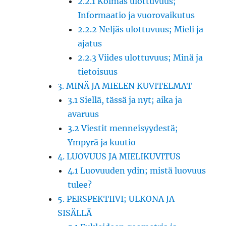
2.2.1 Kolmas ulottuvuus;
Informaatio ja vuorovaikutus
2.2.2 Neljäs ulottuvuus; Mieli ja
ajatus
2.2.3 Viides ulottuvuus; Minä ja
tietoisuus
3. MINÄ JA MIELEN KUVITELMAT
3.1 Siellä, tässä ja nyt; aika ja
avaruus
3.2 Viestit menneisyydestä;
Ympyrä ja kuutio
4. LUOVUUS JA MIELIKUVITUS
4.1 Luovuuden ydin; mistä luovuus
tulee?
5. PERSPEKTIIVI; ULKONA JA
SISÄLLÄ