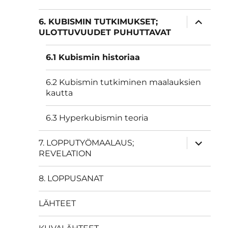
näytä
6. KUBISMIN TUTKIMUKSET;
alavalik
ULOTTUVUUDET PUHUTTAVAT
6.1 Kubismin historiaa
6.2 Kubismin tutkiminen maalauksien
kautta
6.3 Hyperkubismin teoria
näytä
7. LOPPUTYÖMAALAUS;
alavalik
REVELATION
8. LOPPUSANAT
LÄHTEET