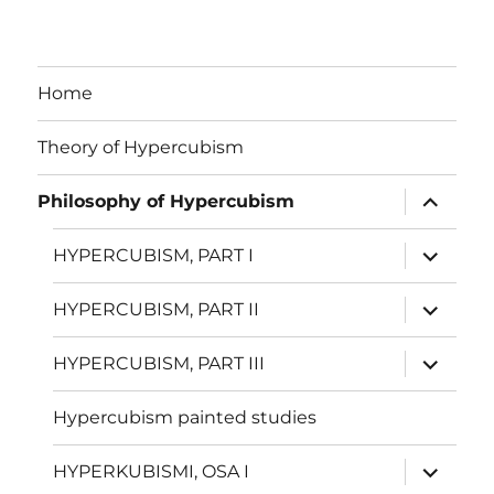
Home
Theory of Hypercubism
näytä
Philosophy of Hypercubism
alavalik
näytä
HYPERCUBISM, PART I
alavalik
näytä
HYPERCUBISM, PART II
alavalik
näytä
HYPERCUBISM, PART III
alavalik
Hypercubism painted studies
näytä
HYPERKUBISMI, OSA I
alavalik