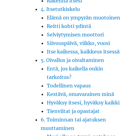
Rakenna itsesi
4. Itsetutkiskelu
Elämä on ympyrän muotoinen
Reitti kohti ydintä
Selviytymisen moottori
Siivouspäivä, viikko, vuosi
Itse kaikessa, kaikkeus itsessä
5. Oivallus ja oivaltaminen
Entä, jos kaikella onkin
tarkoitus?
Todellinen vapaus
Kestävä, omavarainen minä
Hyväksy itsesi, hyväksy kaikki
Tienviitat ja opastajat
6. Toiminnan tai ajatuksen
muuttaminen