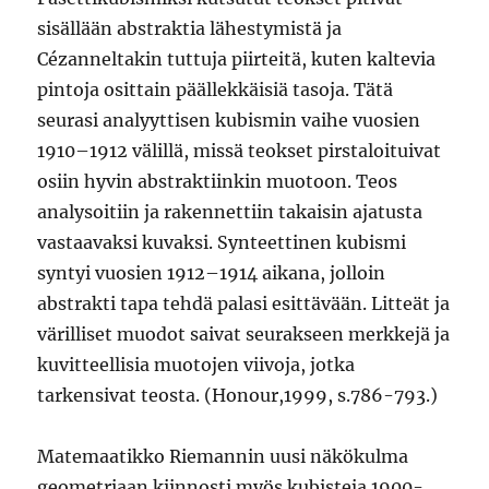
sisällään abstraktia lähestymistä ja
Cézanneltakin tuttuja piirteitä, kuten kaltevia
pintoja osittain päällekkäisiä tasoja. Tätä
seurasi analyyttisen kubismin vaihe vuosien
1910–1912 välillä, missä teokset pirstaloituivat
osiin hyvin abstraktiinkin muotoon. Teos
analysoitiin ja rakennettiin takaisin ajatusta
vastaavaksi kuvaksi. Synteettinen kubismi
syntyi vuosien 1912–1914 aikana, jolloin
abstrakti tapa tehdä palasi esittävään. Litteät ja
värilliset muodot saivat seurakseen merkkejä ja
kuvitteellisia muotojen viivoja, jotka
tarkensivat teosta. (Honour,1999, s.786-793.)
Matemaatikko Riemannin uusi näkökulma
geometriaan kiinnosti myös kubisteja 1900-