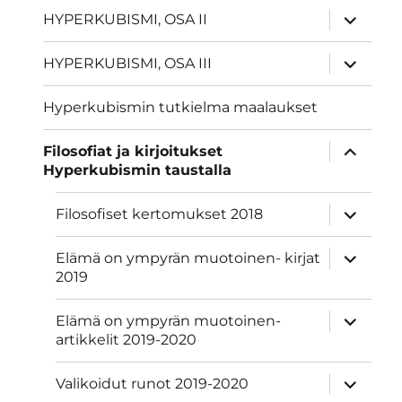
näytä
HYPERKUBISMI, OSA II
alavalik
näytä
HYPERKUBISMI, OSA III
alavalik
Hyperkubismin tutkielma maalaukset
näytä
Filosofiat ja kirjoitukset
alavalik
Hyperkubismin taustalla
näytä
Filosofiset kertomukset 2018
alavalik
näytä
Elämä on ympyrän muotoinen- kirjat
alavalik
2019
näytä
Elämä on ympyrän muotoinen-
alavalik
artikkelit 2019-2020
näytä
Valikoidut runot 2019-2020
alavalik