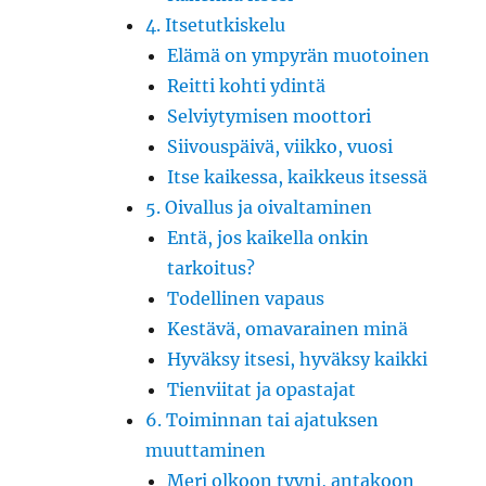
4. Itsetutkiskelu
Elämä on ympyrän muotoinen
Reitti kohti ydintä
Selviytymisen moottori
Siivouspäivä, viikko, vuosi
Itse kaikessa, kaikkeus itsessä
5. Oivallus ja oivaltaminen
Entä, jos kaikella onkin
tarkoitus?
Todellinen vapaus
Kestävä, omavarainen minä
Hyväksy itsesi, hyväksy kaikki
Tienviitat ja opastajat
6. Toiminnan tai ajatuksen
muuttaminen
Meri olkoon tyyni, antakoon