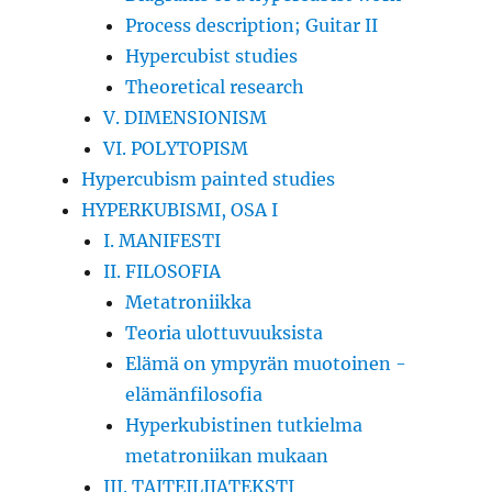
Process description; Guitar II
Hypercubist studies
Theoretical research
V. DIMENSIONISM
VI. POLYTOPISM
Hypercubism painted studies
HYPERKUBISMI, OSA I
I. MANIFESTI
II. FILOSOFIA
Metatroniikka
Teoria ulottuvuuksista
Elämä on ympyrän muotoinen -
elämänfilosofia
Hyperkubistinen tutkielma
metatroniikan mukaan
III. TAITEILIJATEKSTI