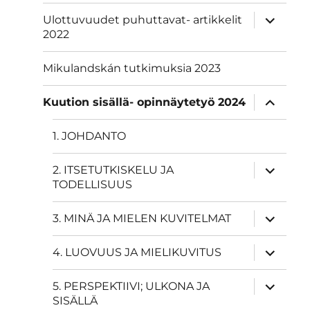
näytä
Ulottuvuudet puhuttavat- artikkelit
alavalik
2022
Mikulandskán tutkimuksia 2023
näytä
Kuution sisällä- opinnäytetyö 2024
alavalik
1. JOHDANTO
näytä
2. ITSETUTKISKELU JA
alavalik
TODELLISUUS
näytä
3. MINÄ JA MIELEN KUVITELMAT
alavalik
näytä
4. LUOVUUS JA MIELIKUVITUS
alavalik
näytä
5. PERSPEKTIIVI; ULKONA JA
alavalik
SISÄLLÄ