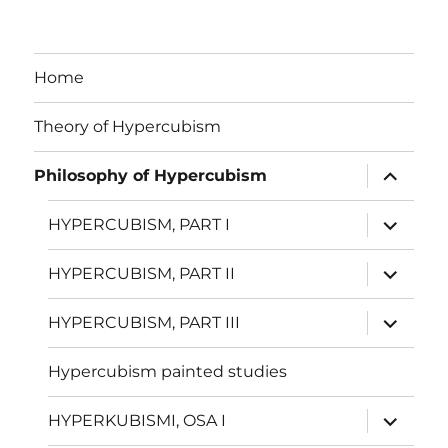
Home
Theory of Hypercubism
näytä
Philosophy of Hypercubism
alavalik
näytä
HYPERCUBISM, PART I
alavalik
näytä
HYPERCUBISM, PART II
alavalik
näytä
HYPERCUBISM, PART III
alavalik
Hypercubism painted studies
näytä
HYPERKUBISMI, OSA I
alavalik