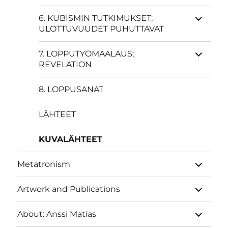
näytä
6. KUBISMIN TUTKIMUKSET;
alavalik
ULOTTUVUUDET PUHUTTAVAT
näytä
7. LOPPUTYÖMAALAUS;
alavalik
REVELATION
8. LOPPUSANAT
LÄHTEET
KUVALÄHTEET
näytä
Metatronism
alavalik
näytä
Artwork and Publications
alavalik
näytä
About: Anssi Matias
alavalik