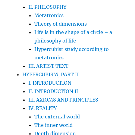
II. PHILOSOPHY
Metatronics
Theory of dimensions
Life is in the shape of a circle – a
philosophy of life
Hypercubist study according to
metatronics
III. ARTIST TEXT
HYPERCUBISM, PART II
I. INTRODUCTION
II. INTRODUCTION II
III. AXIOMS AND PRINCIPLES
IV. REALITY
The external world
The inner world
Depth dimension