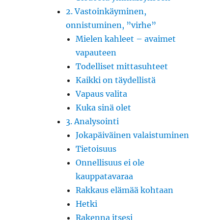
2. Vastoinkäyminen,
onnistuminen, ”virhe”
Mielen kahleet – avaimet
vapauteen
Todelliset mittasuhteet
Kaikki on täydellistä
Vapaus valita
Kuka sinä olet
3. Analysointi
Jokapäiväinen valaistuminen
Tietoisuus
Onnellisuus ei ole
kauppatavaraa
Rakkaus elämää kohtaan
Hetki
Rakenna itsesi