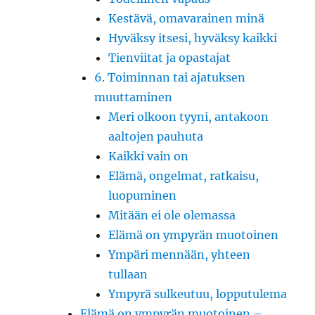
Kestävä, omavarainen minä
Hyväksy itsesi, hyväksy kaikki
Tienviitat ja opastajat
6. Toiminnan tai ajatuksen
muuttaminen
Meri olkoon tyyni, antakoon
aaltojen pauhuta
Kaikki vain on
Elämä, ongelmat, ratkaisu,
luopuminen
Mitään ei ole olemassa
Elämä on ympyrän muotoinen
Ympäri mennään, yhteen
tullaan
Ympyrä sulkeutuu, lopputulema
Elämä on ympyrän muotoinen –