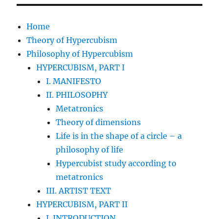
Home
Theory of Hypercubism
Philosophy of Hypercubism
HYPERCUBISM, PART I
I. MANIFESTO
II. PHILOSOPHY
Metatronics
Theory of dimensions
Life is in the shape of a circle – a
philosophy of life
Hypercubist study according to
metatronics
III. ARTIST TEXT
HYPERCUBISM, PART II
I. INTRODUCTION