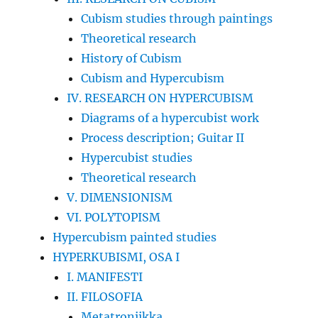
Cubism studies through paintings
Theoretical research
History of Cubism
Cubism and Hypercubism
IV. RESEARCH ON HYPERCUBISM
Diagrams of a hypercubist work
Process description; Guitar II
Hypercubist studies
Theoretical research
V. DIMENSIONISM
VI. POLYTOPISM
Hypercubism painted studies
HYPERKUBISMI, OSA I
I. MANIFESTI
II. FILOSOFIA
Metatroniikka