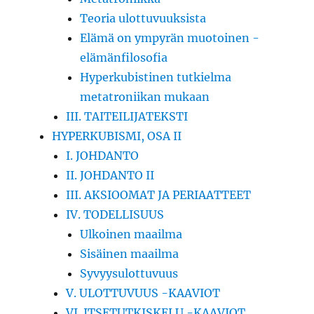
Teoria ulottuvuuksista
Elämä on ympyrän muotoinen -
elämänfilosofia
Hyperkubistinen tutkielma
metatroniikan mukaan
III. TAITEILIJATEKSTI
HYPERKUBISMI, OSA II
I. JOHDANTO
II. JOHDANTO II
III. AKSIOOMAT JA PERIAATTEET
IV. TODELLISUUS
Ulkoinen maailma
Sisäinen maailma
Syvyysulottuvuus
V. ULOTTUVUUS -KAAVIOT
VI. ITSETUTKISKELU -KAAVIOT