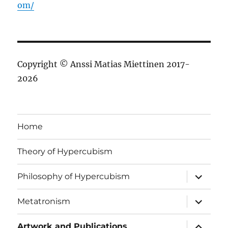
om/
Copyright © Anssi Matias Miettinen 2017-
2026
Home
Theory of Hypercubism
näytä
Philosophy of Hypercubism
alavalik
näytä
Metatronism
alavalik
näytä
Artwork and Publications