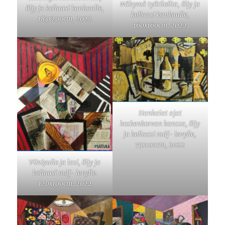
Näkymä työtiloilta, öljy ja
öljy ja kollaasi kankaalle,
kollaasi kankaalle,
183x200cm, 2022
160x160cm, 2022
Hankalat ajat
koskenkorvan kanssa, öljy
ja kollaasi mdf- levylle,
75x100cm, 2022
Viinipullo ja lasi, öljy ja
kollaasi mdf- levylle.
120x100cm, 2022