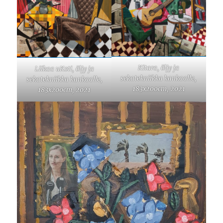
Kitara, öljy ja
Liikaa uKoti, öljy ja
sekatekniikka kankaalle,
sekatekniikka kankaalle,
183x200cm, 2021
183x200cm, 2021