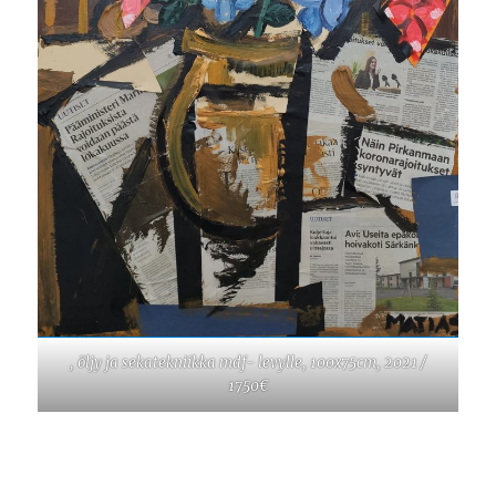
, öljy ja sekatekniikka mdf- levylle, 100x75cm, 2021 /
1750€