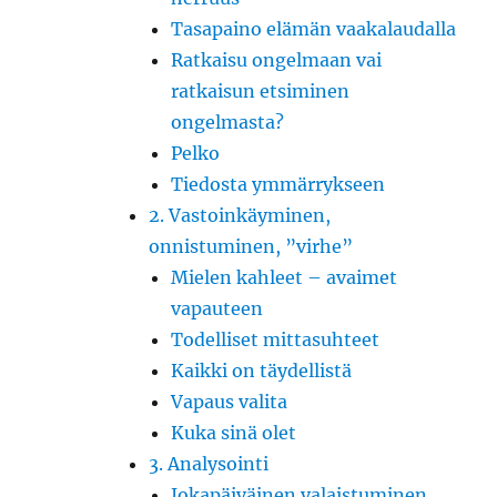
Tasapaino elämän vaakalaudalla
Ratkaisu ongelmaan vai
ratkaisun etsiminen
ongelmasta?
Pelko
Tiedosta ymmärrykseen
2. Vastoinkäyminen,
onnistuminen, ”virhe”
Mielen kahleet – avaimet
vapauteen
Todelliset mittasuhteet
Kaikki on täydellistä
Vapaus valita
Kuka sinä olet
3. Analysointi
Jokapäiväinen valaistuminen