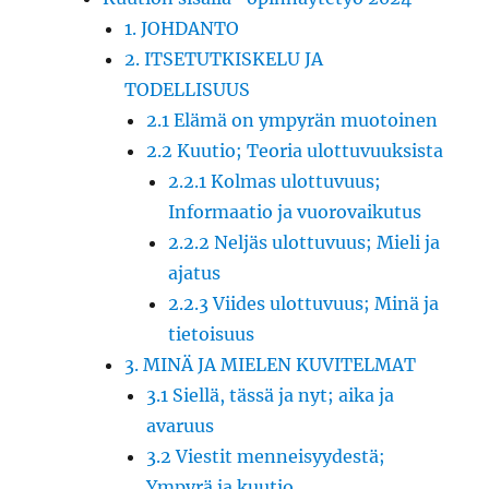
1. JOHDANTO
2. ITSETUTKISKELU JA
TODELLISUUS
2.1 Elämä on ympyrän muotoinen
2.2 Kuutio; Teoria ulottuvuuksista
2.2.1 Kolmas ulottuvuus;
Informaatio ja vuorovaikutus
2.2.2 Neljäs ulottuvuus; Mieli ja
ajatus
2.2.3 Viides ulottuvuus; Minä ja
tietoisuus
3. MINÄ JA MIELEN KUVITELMAT
3.1 Siellä, tässä ja nyt; aika ja
avaruus
3.2 Viestit menneisyydestä;
Ympyrä ja kuutio