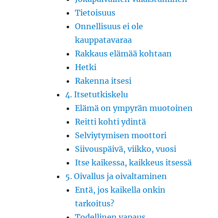
Tietoisuus
Onnellisuus ei ole
kauppatavaraa
Rakkaus elämää kohtaan
Hetki
Rakenna itsesi
4. Itsetutkiskelu
Elämä on ympyrän muotoinen
Reitti kohti ydintä
Selviytymisen moottori
Siivouspäivä, viikko, vuosi
Itse kaikessa, kaikkeus itsessä
5. Oivallus ja oivaltaminen
Entä, jos kaikella onkin
tarkoitus?
Todellinen vapaus